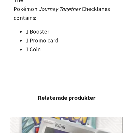
Pokémon
Journey
Together
Checklanes
contains:
1 Booster
1 Promo card
1 Coin