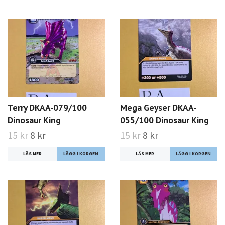
Terry DKAA-079/100
Mega Geyser DKAA-
Dinosaur King
055/100 Dinosaur King
15 kr
8 kr
15 kr
8 kr
LÄS MER
LÄS MER