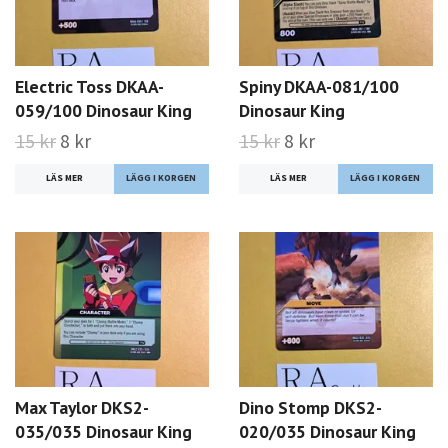
Electric Toss DKAA-
Spiny DKAA-081/100
059/100 Dinosaur King
Dinosaur King
15 kr
8 kr
15 kr
8 kr
LÄS MER
LÄS MER
Max Taylor DKS2-
Dino Stomp DKS2-
035/035 Dinosaur King
020/035 Dinosaur King