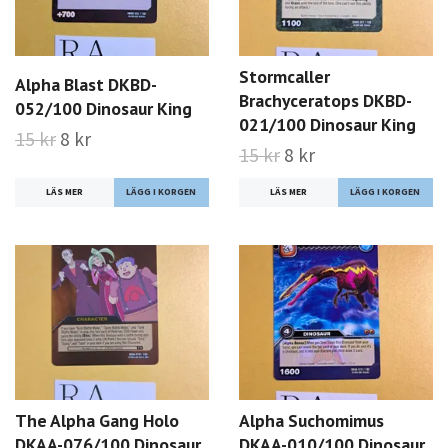
Stormcaller
Alpha Blast DKBD-
Brachyceratops DKBD-
052/100 Dinosaur King
021/100 Dinosaur King
15 kr
8 kr
15 kr
8 kr
LÄS MER
LÄS MER
The Alpha Gang Holo
Alpha Suchomimus
DKAA-076/100 Dinosaur
DKAA-010/100 Dinosaur