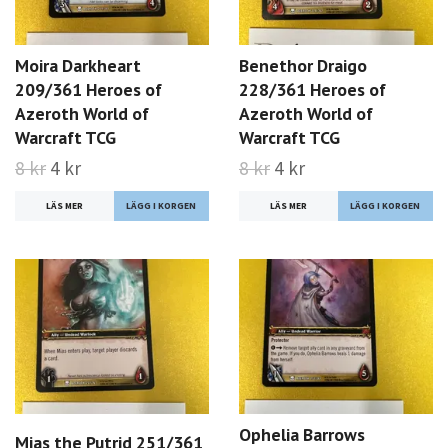
Moira Darkheart
Benethor Draigo
209/361 Heroes of
228/361 Heroes of
Azeroth World of
Azeroth World of
Warcraft TCG
Warcraft TCG
8 kr
4 kr
8 kr
4 kr
LÄS MER
LÄS MER
Ophelia Barrows
Mias the Putrid 251/361