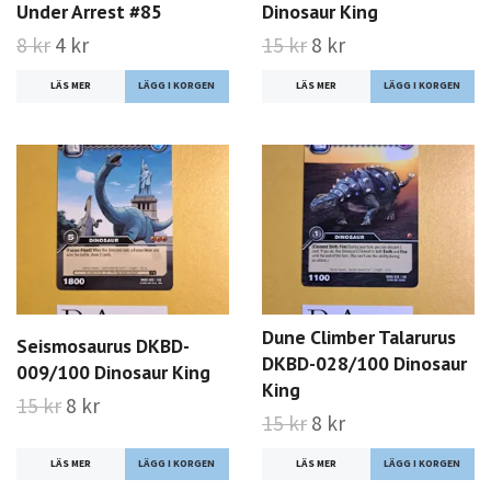
Under Arrest #85
Dinosaur King
8 kr
4 kr
15 kr
8 kr
LÄS MER
LÄS MER
Dune Climber Talarurus
Seismosaurus DKBD-
DKBD-028/100 Dinosaur
009/100 Dinosaur King
King
15 kr
8 kr
15 kr
8 kr
LÄS MER
LÄS MER