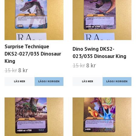
Surprise Technique
Dino Swing DKS2-
DKS2-027/035 Dinosaur
023/035 Dinosaur King
King
15 kr
8 kr
15 kr
8 kr
LÄS MER
LÄS MER