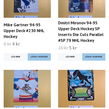
Dmitri Mironov 94-95
Mike Gartner 94-95
Upper Deck Hockey SP
Upper Deck #230 NHL
Inserts Die Cuts Parallel
Hockey
#SP 79 NHL Hockey
8 kr
4 kr
10 kr
5 kr
LÄS MER
LÄS MER