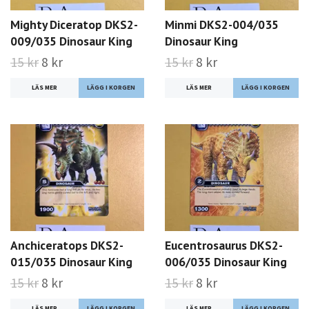
Mighty Diceratop DKS2-
Minmi DKS2-004/035
009/035 Dinosaur King
Dinosaur King
15 kr
8 kr
15 kr
8 kr
LÄS MER
LÄS MER
Anchiceratops DKS2-
Eucentrosaurus DKS2-
015/035 Dinosaur King
006/035 Dinosaur King
15 kr
8 kr
15 kr
8 kr
LÄS MER
LÄS MER