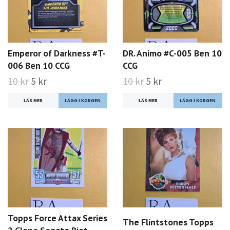
Emperor of Darkness #T-
DR. Animo #C-005 Ben 10
006 Ben 10 CCG
CCG
10 kr
5 kr
10 kr
5 kr
LÄS MER
LÄS MER
Topps Force Attax Series
The Flintstones Topps