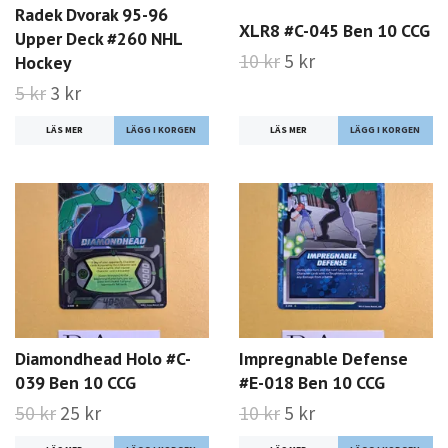
Radek Dvorak 95-96
XLR8 #C-045 Ben 10 CCG
Upper Deck #260 NHL
10 kr
5 kr
Hockey
5 kr
3 kr
LÄS MER
LÄS MER
Diamondhead Holo #C-
Impregnable Defense
039 Ben 10 CCG
#E-018 Ben 10 CCG
50 kr
25 kr
10 kr
5 kr