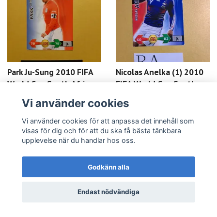
Park Ju-Sung 2010 FIFA
Nicolas Anelka (1) 2010
World Cup South Africa
FIFA World Cup South
Adrenalyn XL
Africa Adrenalyn XL
Vi använder cookies
6 kr
3 kr
6 kr
3 kr
Vi använder cookies för att anpassa det innehåll som
LÄS MER
LÄS MER
visas för dig och för att du ska få bästa tänkbara
upplevelse när du handlar hos oss.
Godkänn alla
Endast nödvändiga