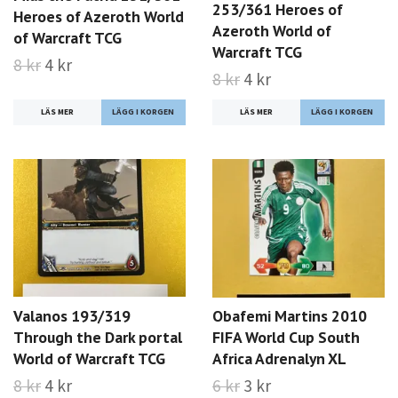
253/361 Heroes of
Heroes of Azeroth World
Azeroth World of
of Warcraft TCG
Warcraft TCG
8 kr
4 kr
8 kr
4 kr
LÄS MER
LÄS MER
Valanos 193/319
Obafemi Martins 2010
Through the Dark portal
FIFA World Cup South
World of Warcraft TCG
Africa Adrenalyn XL
8 kr
4 kr
6 kr
3 kr