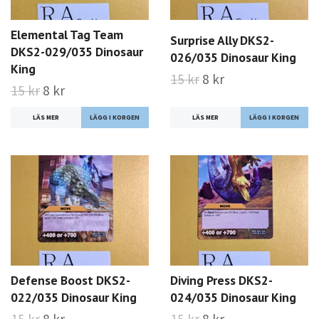
Elemental Tag Team
Surprise Ally DKS2-
DKS2-029/035 Dinosaur
026/035 Dinosaur King
King
15 kr
8 kr
15 kr
8 kr
LÄS MER
LÄS MER
Defense Boost DKS2-
Diving Press DKS2-
022/035 Dinosaur King
024/035 Dinosaur King
15 kr
8 kr
15 kr
8 kr