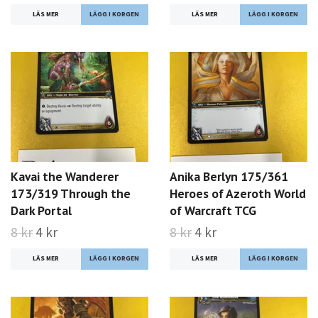
LÄS MER
LÄS MER
Kavai the Wanderer
Anika Berlyn 175/361
173/319 Through the
Heroes of Azeroth World
Dark Portal
of Warcraft TCG
8 kr
4 kr
8 kr
4 kr
LÄS MER
LÄS MER