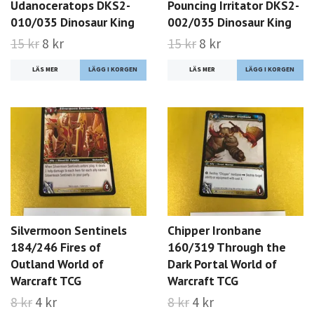
Udanoceratops DKS2-
Pouncing Irritator DKS2-
010/035 Dinosaur King
002/035 Dinosaur King
15 kr
8 kr
15 kr
8 kr
LÄS MER
LÄS MER
Silvermoon Sentinels
Chipper Ironbane
184/246 Fires of
160/319 Through the
Outland World of
Dark Portal World of
Warcraft TCG
Warcraft TCG
8 kr
4 kr
8 kr
4 kr