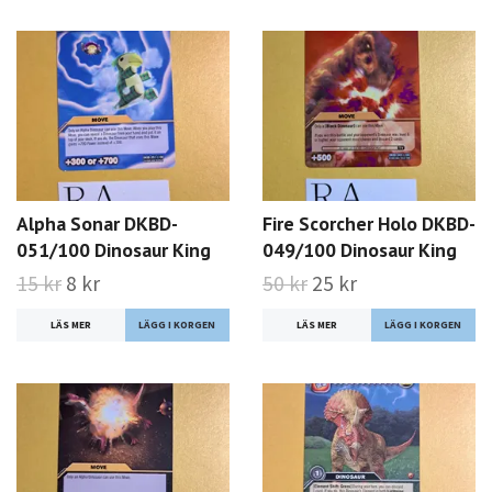
Alpha Sonar DKBD-
Fire Scorcher Holo DKBD-
051/100 Dinosaur King
049/100 Dinosaur King
15 kr
8 kr
50 kr
25 kr
LÄS MER
LÄS MER