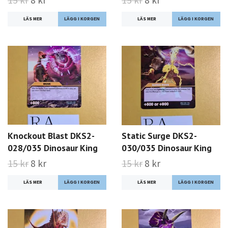
LÄS MER
LÄS MER
Knockout Blast DKS2-
Static Surge DKS2-
028/035 Dinosaur King
030/035 Dinosaur King
15 kr
8 kr
15 kr
8 kr
LÄS MER
LÄS MER