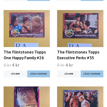
The Flintstones Topps
The Flintstones Topps
One Happy Family #26
Executive Perks #35
8 kr
4 kr
8 kr
4 kr
LÄS MER
LÄS MER