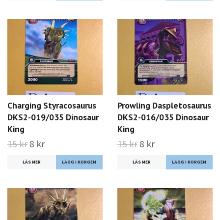
Charging Styracosaurus
Prowling Daspletosaurus
DKS2-019/035 Dinosaur
DKS2-016/035 Dinosaur
King
King
15 kr
8 kr
15 kr
8 kr
LÄS MER
LÄS MER