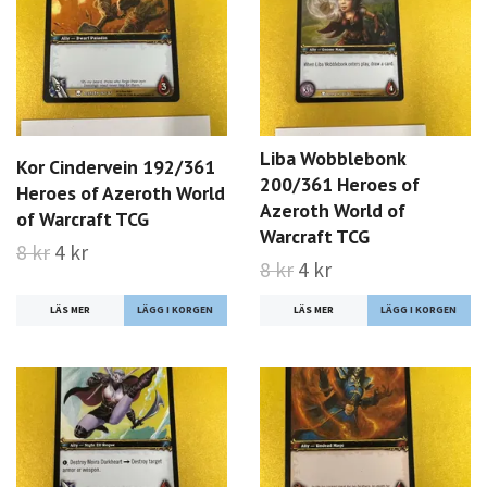
Liba Wobblebonk
Kor Cindervein 192/361
200/361 Heroes of
Heroes of Azeroth World
Azeroth World of
of Warcraft TCG
Warcraft TCG
8 kr
4 kr
8 kr
4 kr
LÄS MER
LÄS MER