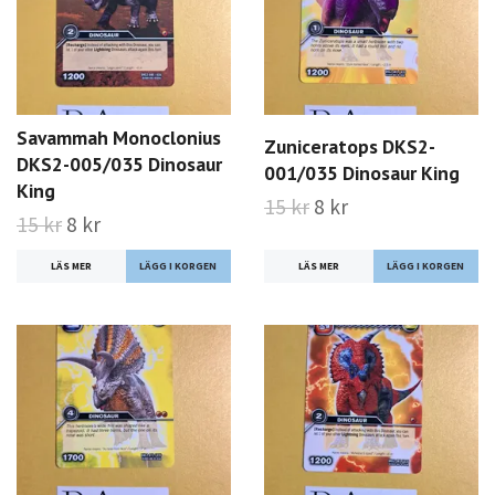
Savammah Monoclonius
Zuniceratops DKS2-
DKS2-005/035 Dinosaur
001/035 Dinosaur King
King
15 kr
8 kr
15 kr
8 kr
LÄS MER
LÄS MER