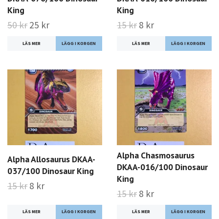
King
King
50 kr
25 kr
15 kr
8 kr
LÄS MER
LÄS MER
Alpha Chasmosaurus
Alpha Allosaurus DKAA-
DKAA-016/100 Dinosaur
037/100 Dinosaur King
King
15 kr
8 kr
15 kr
8 kr
LÄS MER
LÄS MER