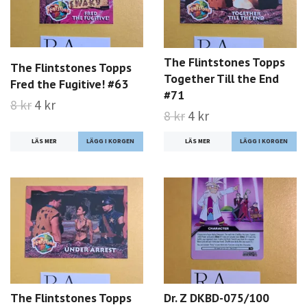
The Flintstones Topps
The Flintstones Topps
Together Till the End
Fred the Fugitive! #63
#71
8 kr
4 kr
8 kr
4 kr
LÄS MER
LÄS MER
The Flintstones Topps
Dr. Z DKBD-075/100