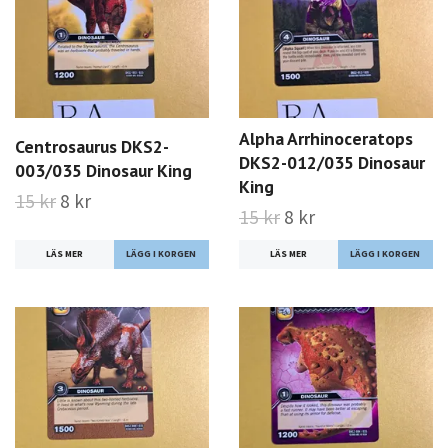
Alpha Arrhinoceratops
Centrosaurus DKS2-
DKS2-012/035 Dinosaur
003/035 Dinosaur King
King
15 kr
8 kr
15 kr
8 kr
LÄS MER
LÄS MER