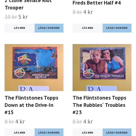
2 Clone Senate Riot
Freds Better Half #4
Trooper
8 kr
4 kr
10 kr
5 kr
LÄS MER
LÄS MER
The Flintstones Topps
The Flintstones Topps
Down at the Drive-In
The Rubbles´ Troubles
#15
#23
8 kr
4 kr
8 kr
4 kr
LÄS MER
LÄS MER