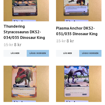
Thundering
Plasma Anchor DKS2-
Styracosaurus DKS2-
031/035 Dinosaur King
034/035 Dinosaur King
15 kr
8 kr
15 kr
8 kr
LÄS MER
LÄS MER