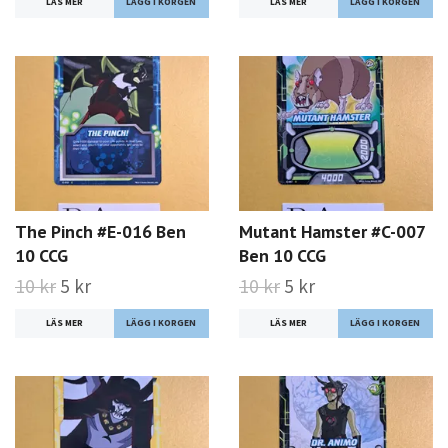
LÄS MER
LÄS MER
The Pinch #E-016 Ben
Mutant Hamster #C-007
10 CCG
Ben 10 CCG
10 kr
5 kr
10 kr
5 kr
LÄS MER
LÄS MER