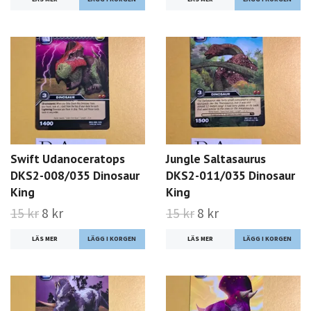
Swift Udanoceratops
Jungle Saltasaurus
DKS2-008/035 Dinosaur
DKS2-011/035 Dinosaur
King
King
15 kr
8 kr
15 kr
8 kr
LÄS MER
LÄS MER