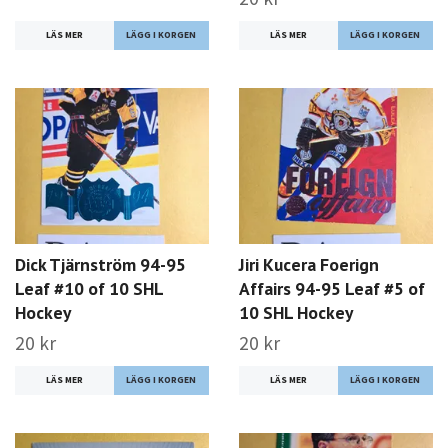
LÄS MER
LÄS MER
Dick Tjärnström 94-95
Jiri Kucera Foerign
Leaf #10 of 10 SHL
Affairs 94-95 Leaf #5 of
Hockey
10 SHL Hockey
20 kr
20 kr
LÄS MER
LÄS MER