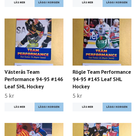
LÄS MER
LÄS MER
Västerås Team
Rögle Team Performance
Performance 94-95 #146
94-95 #145 Leaf SHL
Leaf SHL Hockey
Hockey
5 kr
5 kr
LÄS MER
LÄS MER