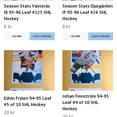
Season Stats Västerås
Season Stats Djurgården
IK 95-96 Leaf #125 SHL
IF 95-96 Leaf #26 SHL
Hockey
Hockey
8 kr
8 kr
LÄS MER
LÄS MER
Johan Finnström 94-95
Edvin Frylen 94-95 Leaf
Leaf #4 of 10 SHL
#5 of 10 SHL Hockey
Hockey
20 kr
20 kr