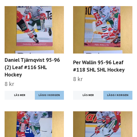
Daniel Tjärnqvist 95-96
Per Wallin 95-96 Leaf
(2) Leaf #116 SHL
#118 SHL SHL Hockey
Hockey
8 kr
8 kr
LÄS MER
LÄS MER