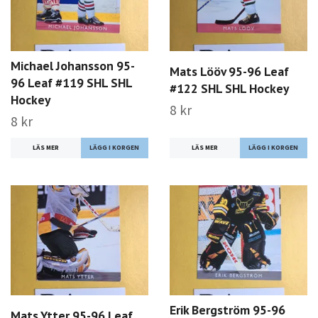
Michael Johansson 95-
Mats Lööv 95-96 Leaf
96 Leaf #119 SHL SHL
#122 SHL SHL Hockey
Hockey
8 kr
8 kr
LÄS MER
LÄS MER
Erik Bergström 95-96
Mats Ytter 95-96 Leaf