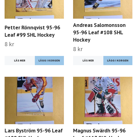
Andreas Salomonsson
Petter Rönnqvist 95-96
95-96 Leaf #108 SHL
Leaf #99 SHL Hockey
Hockey
8 kr
8 kr
LÄS MER
LÄS MER
Lars Byström 95-96 Leaf
Magnus Swärdh 95-96