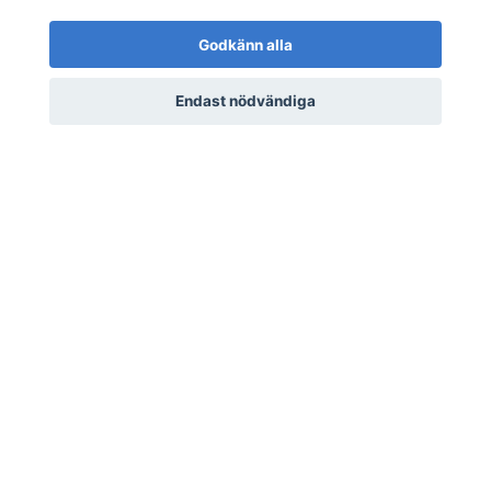
Tomas Berglund 94-95
Godkänn alla
#78 Leaf SHL Hockey
5 kr
Endast nödvändiga
LÄS MER
Anmäl dig till vår nyhetsbrev