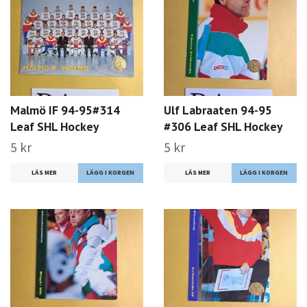
Malmö IF 94-95#314
Ulf Labraaten 94-95
Leaf SHL Hockey
#306 Leaf SHL Hockey
5 kr
5 kr
LÄS MER
LÄS MER