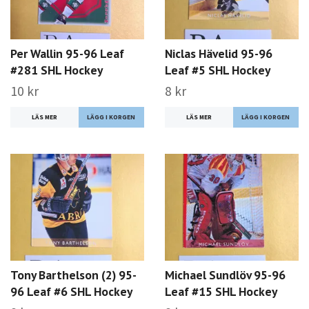
Per Wallin 95-96 Leaf
Niclas Hävelid 95-96
#281 SHL Hockey
Leaf #5 SHL Hockey
10 kr
8 kr
LÄS MER
LÄS MER
Tony Barthelson (2) 95-
Michael Sundlöv 95-96
96 Leaf #6 SHL Hockey
Leaf #15 SHL Hockey