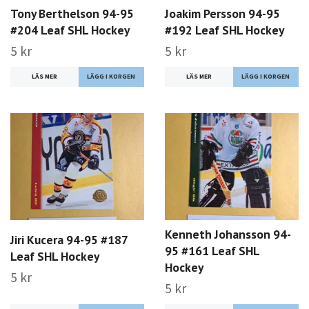
Tony Berthelson 94-95
Joakim Persson 94-95
#204 Leaf SHL Hockey
#192 Leaf SHL Hockey
5 kr
5 kr
LÄS MER
LÄS MER
Kenneth Johansson 94-
Jiri Kucera 94-95 #187
95 #161 Leaf SHL
Leaf SHL Hockey
Hockey
5 kr
5 kr