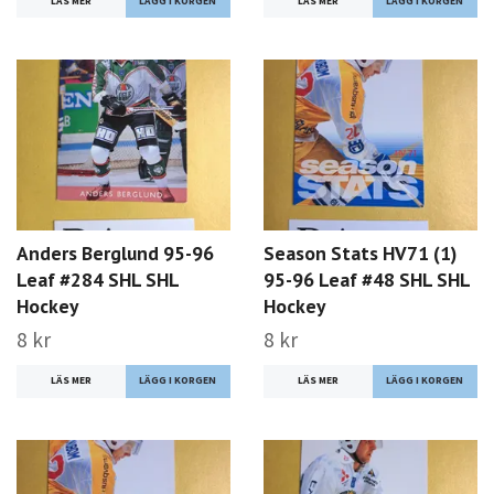
LÄS MER
LÄS MER
Anders Berglund 95-96
Season Stats HV71 (1)
Leaf #284 SHL SHL
95-96 Leaf #48 SHL SHL
Hockey
Hockey
8 kr
8 kr
LÄS MER
LÄS MER