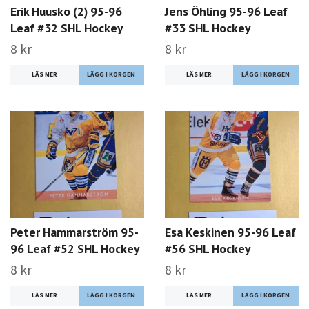
Erik Huusko (2) 95-96
Jens Öhling 95-96 Leaf
Leaf #32 SHL Hockey
#33 SHL Hockey
8 kr
8 kr
LÄS MER
LÄS MER
Peter Hammarström 95-
Esa Keskinen 95-96 Leaf
96 Leaf #52 SHL Hockey
#56 SHL Hockey
8 kr
8 kr
LÄS MER
LÄS MER