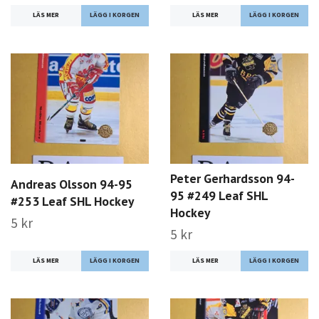
LÄS MER
LÄS MER
Peter Gerhardsson 94-
Andreas Olsson 94-95
95 #249 Leaf SHL
#253 Leaf SHL Hockey
Hockey
5 kr
5 kr
LÄS MER
LÄS MER