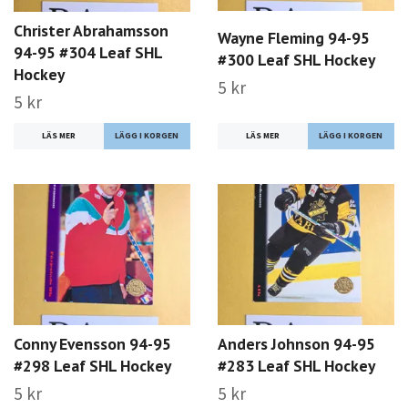
Christer Abrahamsson
Wayne Fleming 94-95
94-95 #304 Leaf SHL
#300 Leaf SHL Hockey
Hockey
5 kr
5 kr
LÄS MER
LÄS MER
Conny Evensson 94-95
Anders Johnson 94-95
#298 Leaf SHL Hockey
#283 Leaf SHL Hockey
5 kr
5 kr