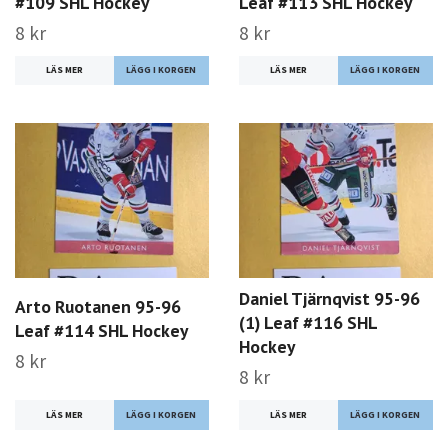
#109 SHL Hockey
Leaf #113 SHL Hockey
8 kr
8 kr
LÄS MER
LÄS MER
Daniel Tjärnqvist 95-96
Arto Ruotanen 95-96
(1) Leaf #116 SHL
Leaf #114 SHL Hockey
Hockey
8 kr
8 kr
LÄS MER
LÄS MER