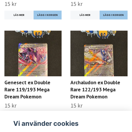
15 kr
15 kr
LÄS MER
LÄS MER
Genesect ex Double
Archaludon ex Double
Rare 119/193 Mega
Rare 122/193 Mega
Dream Pokemon
Dream Pokemon
15 kr
15 kr
LÄS MER
LÄS MER
Vi använder cookies