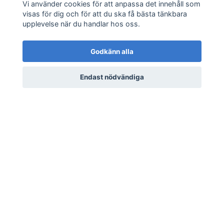
Vi använder cookies för att anpassa det innehåll som
visas för dig och för att du ska få bästa tänkbara
upplevelse när du handlar hos oss.
Godkänn alla
Endast nödvändiga
Hop's Zacian ex Double
Dragapult ex Double
Rare 123/193 Mega
Rare 134/193 Mega
Dream Pokemon
Dream Pokemon
15 kr
15 kr
LÄS MER
LÄS MER