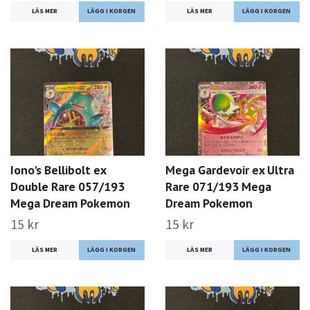
LÄS MER
LÄS MER
Iono's Bellibolt ex
Mega Gardevoir ex Ultra
Double Rare 057/193
Rare 071/193 Mega
Mega Dream Pokemon
Dream Pokemon
15 kr
15 kr
LÄS MER
LÄS MER