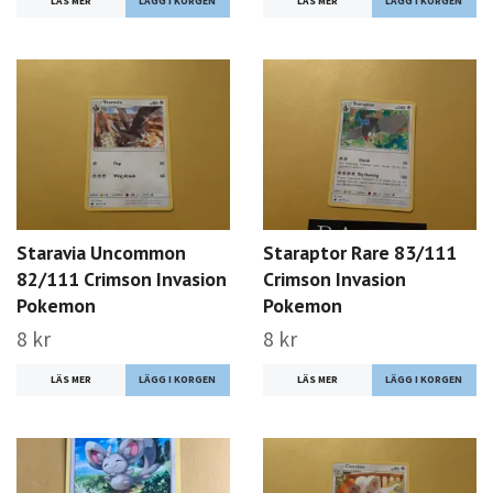
LÄS MER
LÄS MER
Staravia Uncommon
Staraptor Rare 83/111
82/111 Crimson Invasion
Crimson Invasion
Pokemon
Pokemon
8 kr
8 kr
LÄS MER
LÄS MER