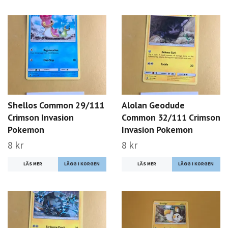
Shellos Common 29/111
Alolan Geodude
Crimson Invasion
Common 32/111 Crimson
Pokemon
Invasion Pokemon
8 kr
8 kr
LÄS MER
LÄS MER