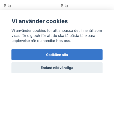
8 kr
8 kr
LÄS MER
LÄS MER
Vi använder cookies
Vi använder cookies för att anpassa det innehåll som
visas för dig och för att du ska få bästa tänkbara
upplevelse när du handlar hos oss.
Godkänn alla
Endast nödvändiga
Fighting Memory
Peeking Red Card
Uncommon 94/111
Uncommon 97/111
Crimson Invasion
Crimson Invasion
Pokemon
Pokemon
8 kr
8 kr
LÄS MER
LÄS MER