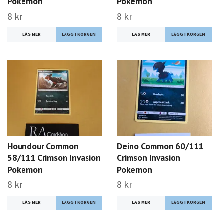
Pokemon
Pokemon
8 kr
8 kr
LÄS MER
LÄS MER
Houndour Common
Deino Common 60/111
58/111 Crimson Invasion
Crimson Invasion
Pokemon
Pokemon
8 kr
8 kr
LÄS MER
LÄS MER