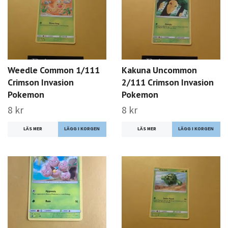
Weedle Common 1/111
Kakuna Uncommon
Crimson Invasion
2/111 Crimson Invasion
Pokemon
Pokemon
8 kr
8 kr
LÄS MER
LÄS MER