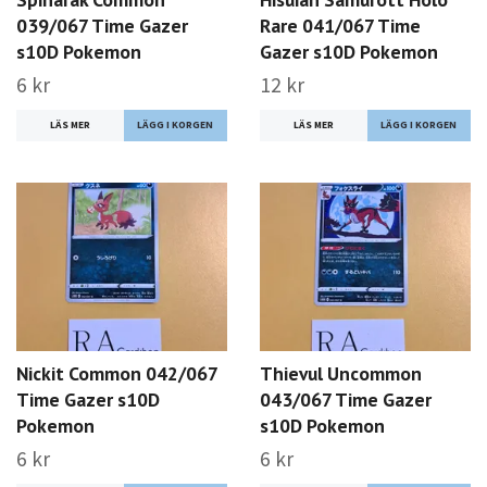
039/067 Time Gazer
Rare 041/067 Time
s10D Pokemon
Gazer s10D Pokemon
6 kr
12 kr
LÄS MER
LÄS MER
Nickit Common 042/067
Thievul Uncommon
Time Gazer s10D
043/067 Time Gazer
Pokemon
s10D Pokemon
6 kr
6 kr