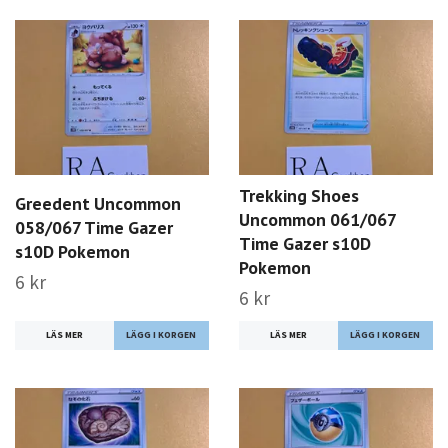
Trekking Shoes
Greedent Uncommon
Uncommon 061/067
058/067 Time Gazer
Time Gazer s10D
s10D Pokemon
Pokemon
6 kr
6 kr
LÄS MER
LÄS MER