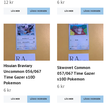
12 kr
6 kr
LÄS MER
LÄS MER
Hisuian Braviary
Skwovet Common
Uncommon 056/067
057/067 Time Gazer
Time Gazer s10D
s10D Pokemon
Pokemon
6 kr
6 kr
LÄS MER
LÄS MER