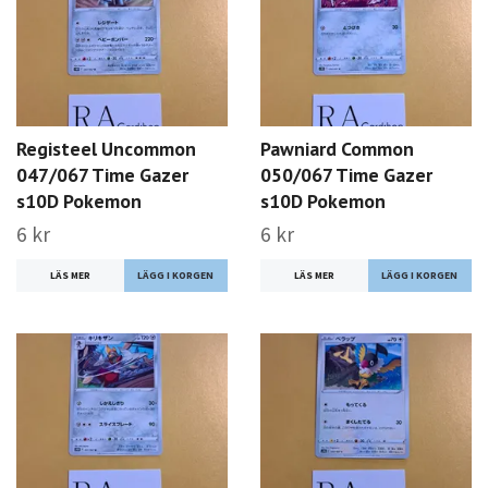
Registeel Uncommon
Pawniard Common
047/067 Time Gazer
050/067 Time Gazer
s10D Pokemon
s10D Pokemon
6 kr
6 kr
LÄS MER
LÄS MER