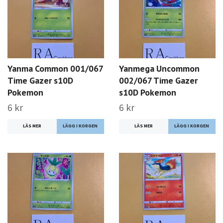
Yanma Common 001/067
Yanmega Uncommon
Time Gazer s10D
002/067 Time Gazer
Pokemon
s10D Pokemon
6 kr
6 kr
LÄS MER
LÄS MER