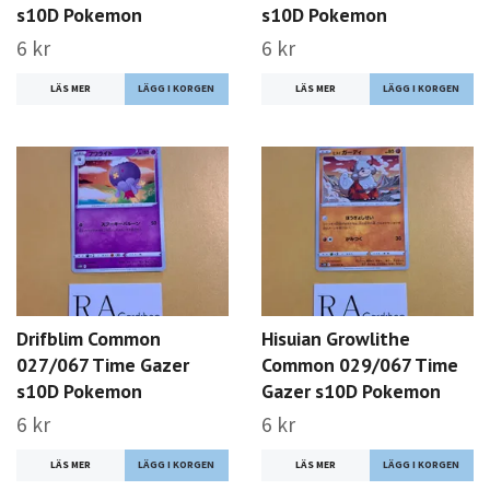
s10D Pokemon
s10D Pokemon
6 kr
6 kr
LÄS MER
LÄS MER
Drifblim Common
Hisuian Growlithe
027/067 Time Gazer
Common 029/067 Time
s10D Pokemon
Gazer s10D Pokemon
6 kr
6 kr
LÄS MER
LÄS MER