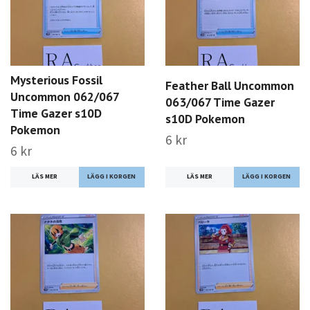
Mysterious Fossil
Feather Ball Uncommon
Uncommon 062/067
063/067 Time Gazer
Time Gazer s10D
s10D Pokemon
Pokemon
6 kr
6 kr
LÄS MER
LÄS MER