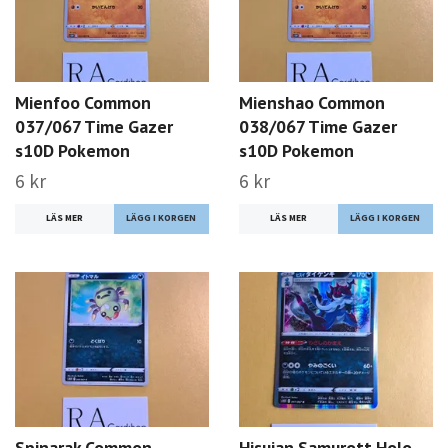
Mienfoo Common
Mienshao Common
037/067 Time Gazer
038/067 Time Gazer
s10D Pokemon
s10D Pokemon
6 kr
6 kr
LÄS MER
LÄS MER
Spinarak Common
Hisuian Samurott Holo