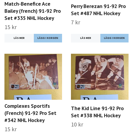
Match-Benefice Ace
Perry Berezan 91-92 Pro
Bailey (french) 91-92 Pro
Set #487 NHL Hockey
Set #335 NHL Hockey
7 kr
15 kr
LÄS MER
LÄS MER
Complexes Sportifs
The Kid Line 91-92 Pro
(French) 91-92 Pro Set
Set #338 NHL Hockey
#342 NHL Hockey
10 kr
15 kr