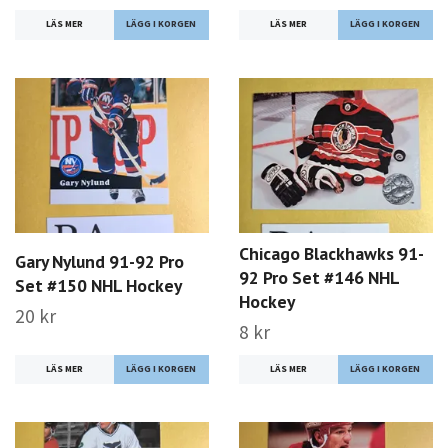
LÄS MER
LÄS MER
Chicago Blackhawks 91-
Gary Nylund 91-92 Pro
92 Pro Set #146 NHL
Set #150 NHL Hockey
Hockey
20 kr
8 kr
LÄS MER
LÄS MER