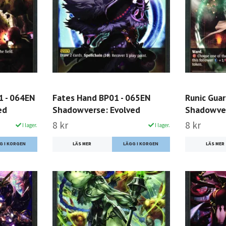
1 - 064EN
Fates Hand BP01 - 065EN
Runic Gua
ed
Shadowverse: Evolved
Shadowver
8 kr
8 kr
I lager.
I lager.
LÄS MER
LÄS MER