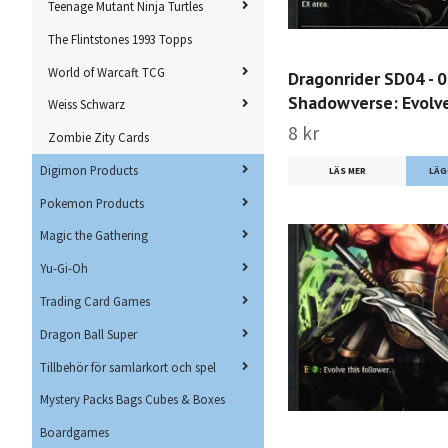
Teenage Mutant Ninja Turtles
The Flintstones 1993 Topps
World of Warcaft TCG
Dragonrider SD04 - 
Shadowverse: Evolv
Weiss Schwarz
8 kr
Zombie Zity Cards
Digimon Products
LÄS MER
Pokemon Products
Magic the Gathering
Yu-Gi-Oh
Trading Card Games
Dragon Ball Super
Tillbehör för samlarkort och spel
Mystery Packs Bags Cubes & Boxes
Boardgames