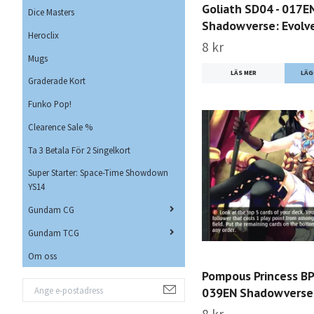
Goliath SD04 - 017E
Dice Masters
Shadowverse: Evolv
Heroclix
8 kr
Mugs
LÄS MER
Graderade Kort
Funko Pop!
Clearence Sale %
Ta 3 Betala För 2 Singelkort
Super Starter: Space-Time Showdown
YS14
Gundam CG
Gundam TCG
Om oss
Pompous Princess BP
039EN Shadowverse: