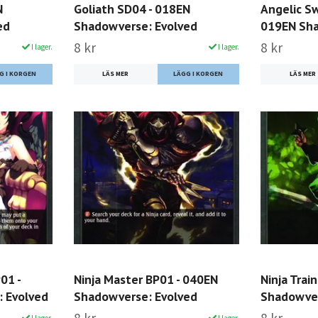
N
Goliath SD04 - 018EN
Angelic S
ed
Shadowverse: Evolved
019EN Sha
8 kr
8 kr
I lager.
I lager.
LÄS MER
LÄS MER
01 -
Ninja Master BP01 - 040EN
Ninja Trai
 Evolved
Shadowverse: Evolved
Shadowver
I lager.
I lager.