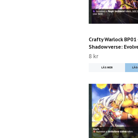
Crafty Warlock BP01
Shadowverse: Evolv
8 kr
LÄS MER