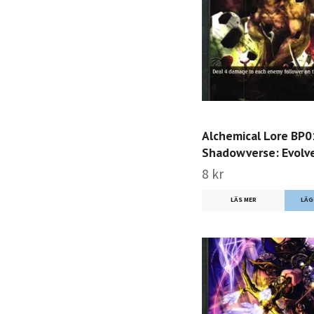
Alchemical Lore BP0
Shadowverse: Evolv
8 kr
LÄS MER