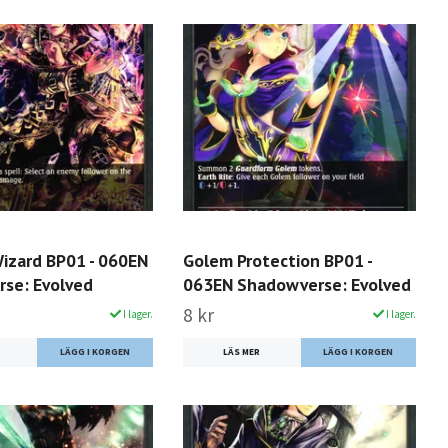
Wizard BP01 - 060EN
Golem Protection BP01 -
se: Evolved
063EN Shadowverse: Evolved
8 kr
I lager.
I lager.
LÄS MER