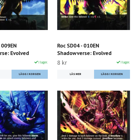
- 009EN
Roc SD04 - 010EN
se: Evolved
Shadowverse: Evolved
8 kr
I lager.
I lager.
LÄS MER