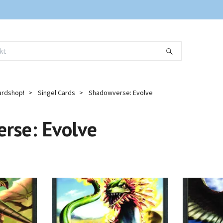
ardshop!
Singel Cards
Shadowverse: Evolve
rse: Evolve