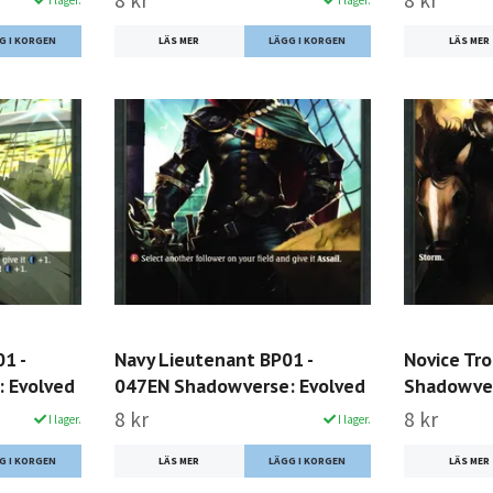
8 kr
8 kr
LÄS MER
LÄS MER
1 -
Navy Lieutenant BP01 -
Novice Tr
 Evolved
047EN Shadowverse: Evolved
Shadowver
8 kr
8 kr
I lager.
I lager.
LÄS MER
LÄS MER