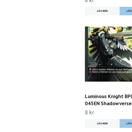
8 kr
LÄS MER
Luminous Knight BP0
045EN Shadowverse:
8 kr
LÄS MER