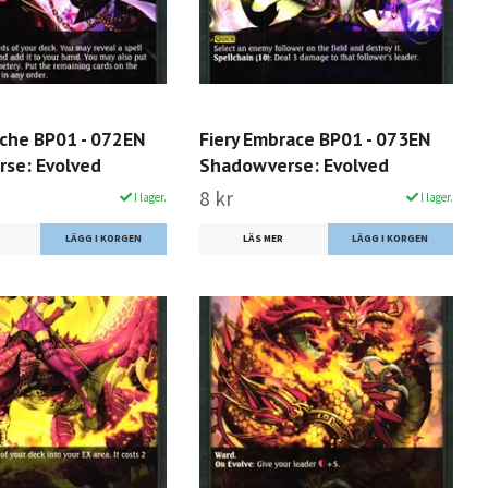
ache BP01 - 072EN
Fiery Embrace BP01 - 073EN
se: Evolved
Shadowverse: Evolved
8 kr
I lager.
I lager.
LÄS MER