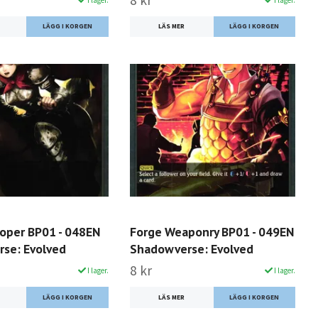
8 kr
LÄS MER
ooper BP01 - 048EN
Forge Weaponry BP01 - 049EN
se: Evolved
Shadowverse: Evolved
8 kr
I lager.
I lager.
LÄS MER