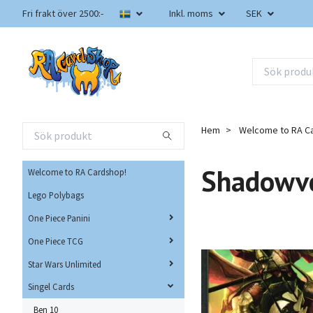
Fri frakt över 2500:-
Inkl. moms
SEK
Hem
Welcome to RA C
Shadowve
Welcome to RA Cardshop!
Lego Polybags
One Piece Panini
One Piece TCG
Star Wars Unlimited
Singel Cards
Ben 10