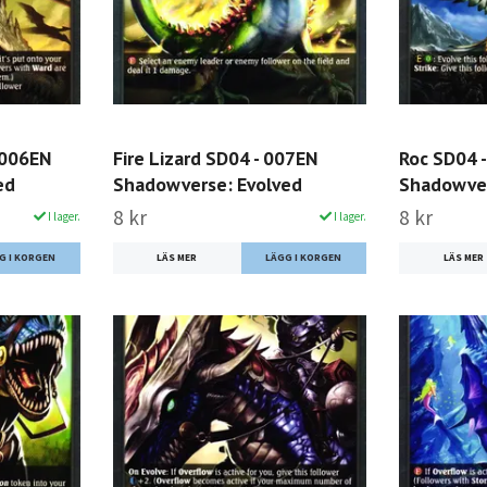
 006EN
Fire Lizard SD04 - 007EN
Roc SD04 
ed
Shadowverse: Evolved
Shadowver
8 kr
8 kr
I lager.
I lager.
LÄS MER
LÄS MER