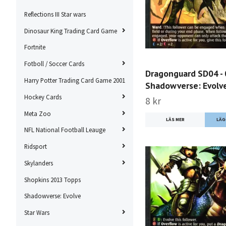
Reflections III Star wars
Dinosaur King Trading Card Game
Fortnite
Fotboll / Soccer Cards
Dragonguard SD04 -
Harry Potter Trading Card Game 2001
Shadowverse: Evolv
Hockey Cards
8 kr
Meta Zoo
LÄS MER
NFL National Football Leauge
Ridsport
Skylanders
Shopkins 2013 Topps
Shadowverse: Evolve
Star Wars