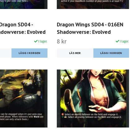
Dragon SD04 -
Dragon Wings SD04 - 016EN
dowverse: Evolved
Shadowverse: Evolved
8 kr
I lager.
I lager.
LÄS MER