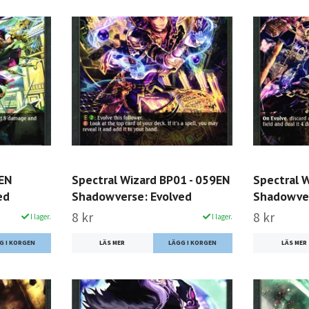
0EN
Spectral Wizard BP01 - 059EN
Spectral 
ed
Shadowverse: Evolved
Shadowver
8 kr
8 kr
I lager.
I lager.
LÄS MER
LÄS MER