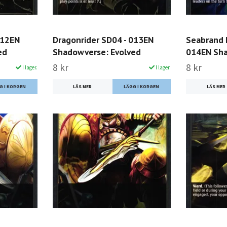
012EN
Dragonrider SD04 - 013EN
Seabrand 
ed
Shadowverse: Evolved
014EN Sha
8 kr
8 kr
I lager.
I lager.
LÄS MER
LÄS MER