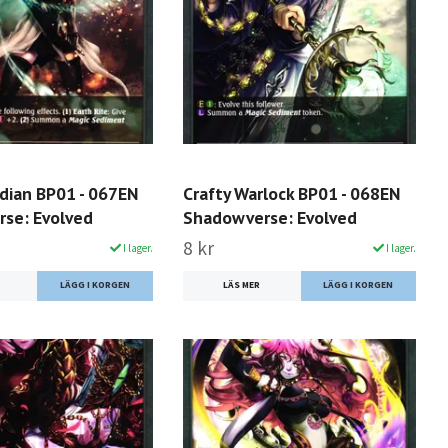
rdian BP01 - 067EN
Crafty Warlock BP01 - 068EN
se: Evolved
Shadowverse: Evolved
8 kr
I lager.
I lager.
LÄS MER