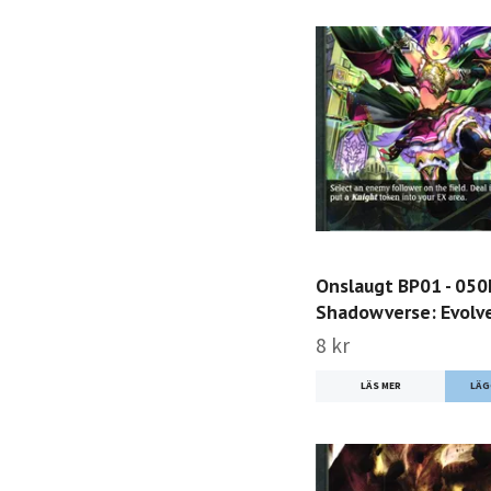
Onslaugt BP01 - 05
Shadowverse: Evolv
8 kr
LÄS MER