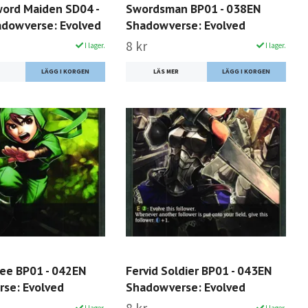
word Maiden SD04 -
Swordsman BP01 - 038EN
dowverse: Evolved
Shadowverse: Evolved
8 kr
I lager.
I lager.
LÄS MER
nee BP01 - 042EN
Fervid Soldier BP01 - 043EN
se: Evolved
Shadowverse: Evolved
I lager.
I lager.