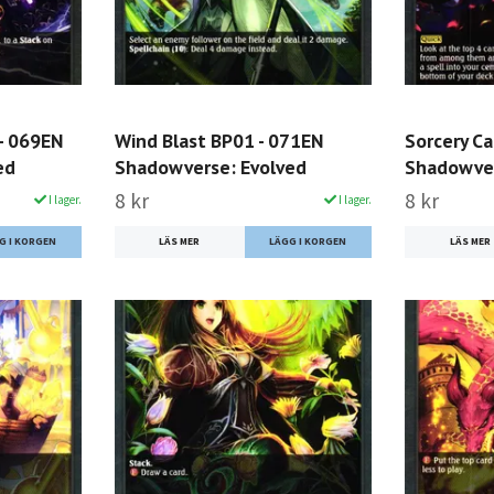
 - 069EN
Wind Blast BP01 - 071EN
Sorcery C
ed
Shadowverse: Evolved
Shadowver
8 kr
8 kr
I lager.
I lager.
LÄS MER
LÄS MER