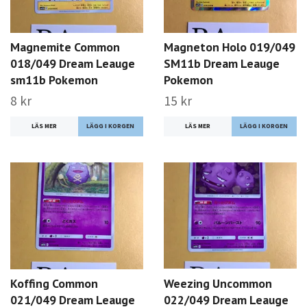
Magnemite Common
Magneton Holo 019/049
018/049 Dream Leauge
SM11b Dream Leauge
sm11b Pokemon
Pokemon
8 kr
15 kr
LÄS MER
LÄS MER
Koffing Common
Weezing Uncommon
021/049 Dream Leauge
022/049 Dream Leauge