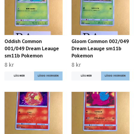
Oddish Common
Gloom Common 002/049
001/049 Dream Leauge
Dream Leauge sm11b
sm11b Pokemon
Pokemon
8 kr
8 kr
LÄS MER
LÄS MER