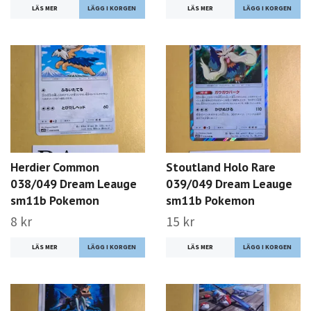
LÄS MER
LÄS MER
Herdier Common
Stoutland Holo Rare
038/049 Dream Leauge
039/049 Dream Leauge
sm11b Pokemon
sm11b Pokemon
8 kr
15 kr
LÄS MER
LÄS MER