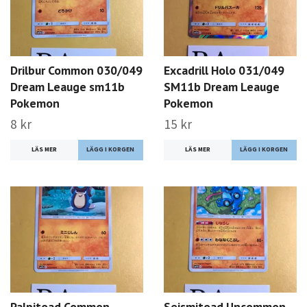
Drilbur Common 030/049
Excadrill Holo 031/049
Dream Leauge sm11b
SM11b Dream Leauge
Pokemon
Pokemon
8 kr
15 kr
LÄS MER
LÄS MER
Palpitoad Common
Seismitoad Uncommon