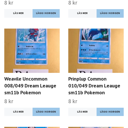
8 kr
8 kr
LÄS MER
LÄS MER
Weavile Uncommon
Prinplup Common
008/049 Dream Leauge
010/049 Dream Leauge
sm11b Pokemon
sm11b Pokemon
8 kr
8 kr
LÄS MER
LÄS MER