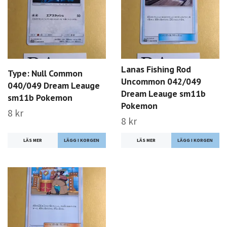
Lanas Fishing Rod
Type: Null Common
Uncommon 042/049
040/049 Dream Leauge
Dream Leauge sm11b
sm11b Pokemon
Pokemon
8 kr
8 kr
LÄS MER
LÄS MER