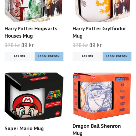
Harry Potter Hogwarts
Harry Potter Gryffindor
Houses Mug
Mug
178 kr
89 kr
178 kr
89 kr
LÄS MER
LÄS MER
Dragon Ball Shenron
Super Mario Mug
Mug