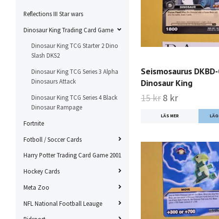
Reflections III Star wars
Dinosaur King Trading Card Game
Dinosaur King TCG Starter 2 Dino
Slash DKS2
Seismosaurus DKBD
Dinosaur King TCG Series 3 Alpha
Dinosaur King
Dinosaurs Attack
15 kr
8 kr
Dinosaur King TCG Series 4 Black
Dinosaur Rampage
LÄS MER
Fortnite
Fotboll / Soccer Cards
Harry Potter Trading Card Game 2001
Hockey Cards
Meta Zoo
NFL National Football Leauge