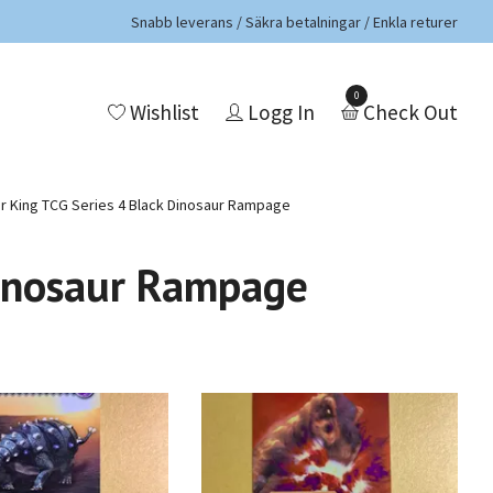
Snabb leverans / Säkra betalningar / Enkla returer
0
Wishlist
Logg In
Check Out
r King TCG Series 4 Black Dinosaur Rampage
Dinosaur Rampage