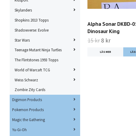
Ridsport
Skylanders
Shopkins 2013 Topps
Alpha Sonar DKBD-
Shadowverse: Evolve
Dinosaur King
15 kr
8 kr
Star Wars
Teenage Mutant Ninja Turtles
LÄS MER
The Flintstones 1993 Topps
World of Warcaft TCG
Weiss Schwarz
Zombie Zity Cards
Digimon Products
Pokemon Products
Magic the Gathering
Yu-Gi-Oh