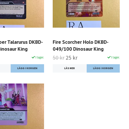
ber Talarurus DKBD-
Fire Scorcher Holo DKBD-
inosaur King
049/100 Dinosaur King
50 kr
25 kr
I lager.
I lager.
LÄS MER