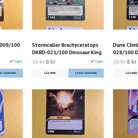
-009/100
Stormcaller Brachyceratops
Dune Clim
DKBD-021/100 Dinosaur King
028/100 D
15 kr
8 kr
15 kr
8 kr
I lager.
I lager.
LÄS MER
LÄS MER