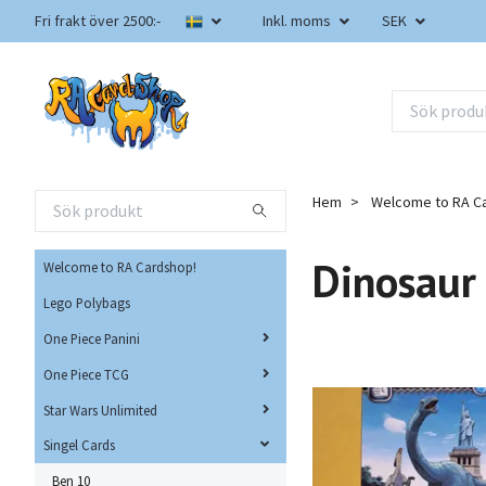
Fri frakt över 2500:-
Inkl. moms
SEK
Hem
Welcome to RA C
Dinosaur
Welcome to RA Cardshop!
Lego Polybags
One Piece Panini
One Piece TCG
Star Wars Unlimited
Singel Cards
Ben 10