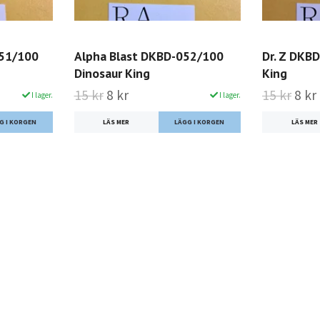
051/100
Alpha Blast DKBD-052/100
Dr. Z DKB
Dinosaur King
King
15 kr
8 kr
15 kr
8 kr
I lager.
I lager.
LÄS MER
LÄS MER