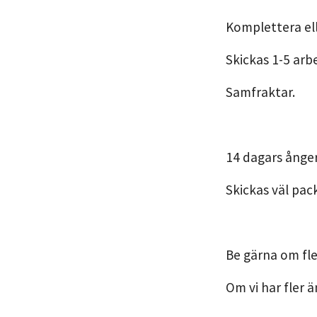
Komplettera ell
Skickas 1-5 arb
Samfraktar.
14 dagars ånger
Skickas väl pac
Be gärna om fle
Om vi har fler ä