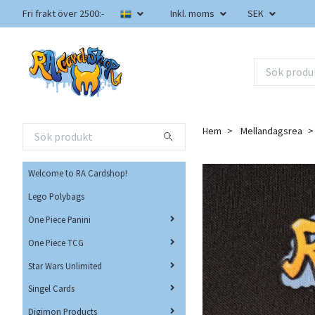
Fri frakt över 2500:-
Inkl. moms
SEK
Hem
Mellandagsrea
Welcome to RA Cardshop!
Lego Polybags
One Piece Panini
One Piece TCG
Star Wars Unlimited
Singel Cards
Digimon Products