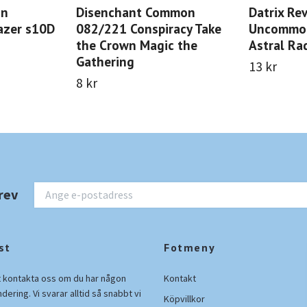
on
Disenchant Common
Datrix Re
azer s10D
082/221 Conspiracy Take
Uncommo
the Crown Magic the
Astral Ra
Gathering
13 kr
8 kr
rev
st
Fotmeny
t kontakta oss om du har någon
Kontakt
ndering. Vi svarar alltid så snabbt vi
Köpvillkor