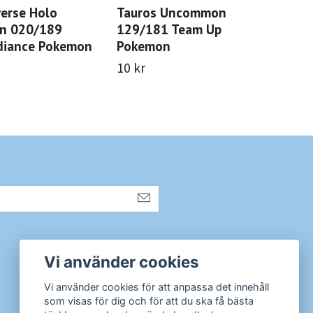
verse Holo
Tauros Uncommon
Ste
n 020/189
129/181 Team Up
Dec
diance Pokemon
Pokemon
7 kr
10 kr
Sociala medier
Vi använder cookies
Instagram
Vi använder cookies för att anpassa det innehåll
som visas för dig och för att du ska få bästa