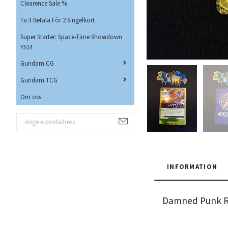
Clearence Sale %
Ta 3 Betala För 2 Singelkort
Super Starter: Space-Time Showdown
YS14
Gundam CG
Gundam TCG
Om oss
INFORMATION
Damned Punk R