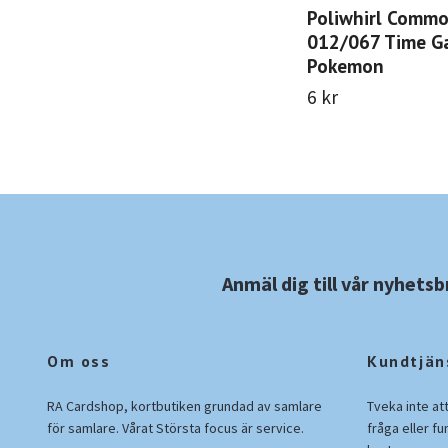
Poliwhirl Comm
012/067 Time G
Pokemon
6 kr
Anmäl dig till vår nyhetsb
Om oss
Kundtjän
RA Cardshop, kortbutiken grundad av samlare
Tveka inte at
för samlare. Vårat Största focus är service.
fråga eller fu