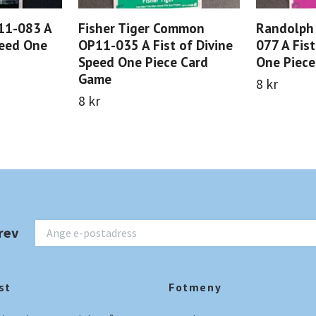
11-083 A
Fisher Tiger Common
Randolph
peed One
OP11-035 A Fist of Divine
077 A Fist
Speed One Piece Card
One Piec
Game
8 kr
8 kr
rev
st
Fotmeny