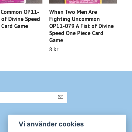
 Common OP11-
When Two Men Are
Ku
 of Divine Speed
Fighting Uncommon
OP1
e Card Game
OP11-079 A Fist of Divine
Spe
Speed One Piece Card
Ga
Game
8 k
8 kr
Sociala medier
Vi använder cookies