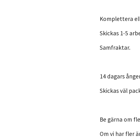
Komplettera ell
Skickas 1-5 arb
Samfraktar.
14 dagars ånger
Skickas väl pac
Be gärna om fle
Om vi har fler ä