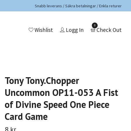
Snabb leverans / Säkra betalningar / Enkla returer
0
Wishlist
Logg In
Check Out
Tony Tony.Chopper
Uncommon OP11-053 A Fist
of Divine Speed One Piece
Card Game
8 kr