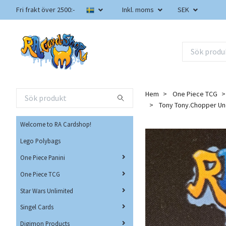
Fri frakt över 2500:-
Inkl. moms
SEK
Hem
One Piece TCG
Tony Tony.Chopper Un
Welcome to RA Cardshop!
Lego Polybags
One Piece Panini
One Piece TCG
Star Wars Unlimited
Singel Cards
Digimon Products