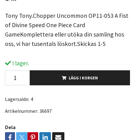
Tony Tony.Chopper Uncommon OP11-053 A Fist
of Divine Speed One Piece Card
GameKomplettera eller utöka din samling hos
oss, vi har tusentals löskort.Skickas 1-5
I lager.
LÄGG I KORGEN
Lagersaldo:
4
Artikelnummer:
36697
Dela