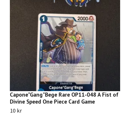
Capone"Gang"Bege Rare OP11-048 A Fist of
S
Divine Speed One Piece Card Game
S
10 kr
1