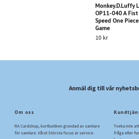
Monkey.D.Luffy 
OP11-040 A Fist 
Speed One Piece
Game
10 kr
Anmäl dig till vår nyhetsb
Om oss
Kundtjän
RA Cardshop, kortbutiken grundad av samlare
Tveka inte at
för samlare. Vårat Största focus är service.
fråga eller fu