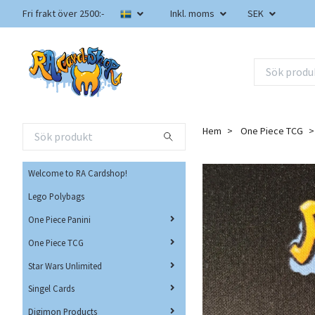
Fri frakt över 2500:-
Inkl. moms
SEK
Hem
One Piece TCG
Welcome to RA Cardshop!
Lego Polybags
One Piece Panini
One Piece TCG
Star Wars Unlimited
Singel Cards
Digimon Products