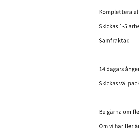
Komplettera ell
Skickas 1-5 arb
Samfraktar.
14 dagars ånger
Skickas väl pac
Be gärna om fle
Om vi har fler ä