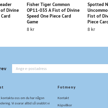
Leader
Fisher Tiger Common
Spotted 
of Divine
OP11-035 A Fist of Divine
Uncommon
 Card
Speed One Piece Card
Fist of D
Game
Piece Car
8 kr
8 kr
rev
st
Fotmeny
t kontakta oss om du har någon
Kontakt
ndering. Vi svarar alltid så snabbt vi
Köpvillkor