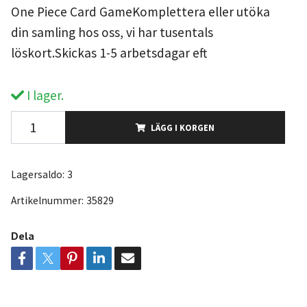
One Piece Card GameKomplettera eller utöka
din samling hos oss, vi har tusentals
löskort.Skickas 1-5 arbetsdagar eft
I lager.
LÄGG I KORGEN
Lagersaldo:
3
Artikelnummer:
35829
Dela