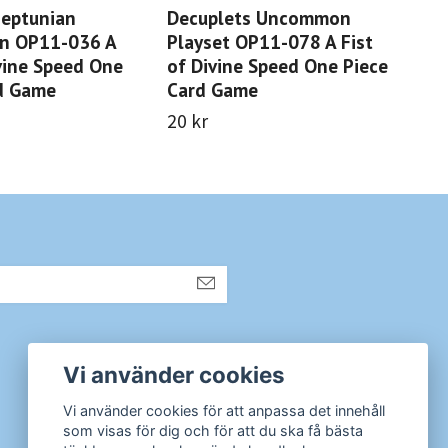
Neptunian
Decuplets Uncommon
Cha
 OP11-036 A
Playset OP11-078 A Fist
Pla
ivine Speed One
of Divine Speed One Piece
of 
d Game
Card Game
Ca
20 kr
20 
Sociala medier
Vi använder cookies
Instagram
Vi använder cookies för att anpassa det innehåll
som visas för dig och för att du ska få bästa