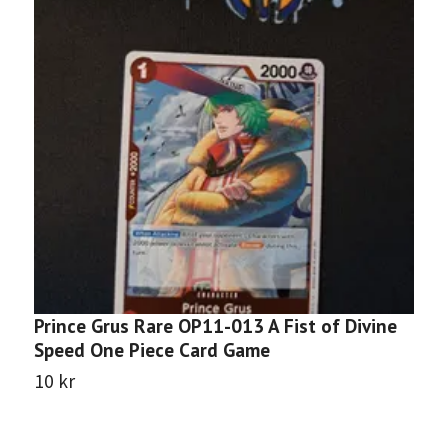
Prince Grus Rare OP11-013 A Fist of Divine
H
Speed One Piece Card Game
D
10 kr
1