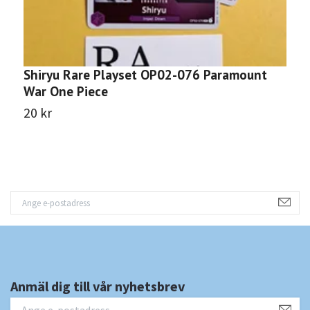
Shiryu Rare Playset OP02-076 Paramount
K
War One Piece
P
20 kr
8
Anmäl dig till vår nyhetsbrev