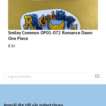
Smiley Common OP01-072 Romance Dawn
K
One Piece
D
8 kr
8
Anmäl dig till vår nyhetsbrev