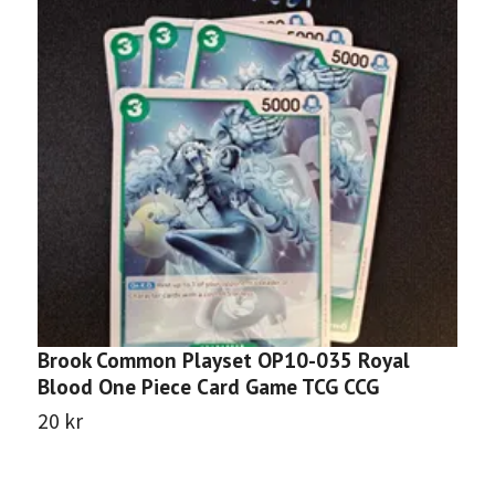
Brook Common Playset OP10-035 Royal
G
Blood One Piece Card Game TCG CCG
U
O
20 kr
2