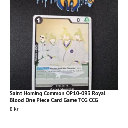
Saint Homing Common OP10-093 Royal
E
Blood One Piece Card Game TCG CCG
B
8 kr
8