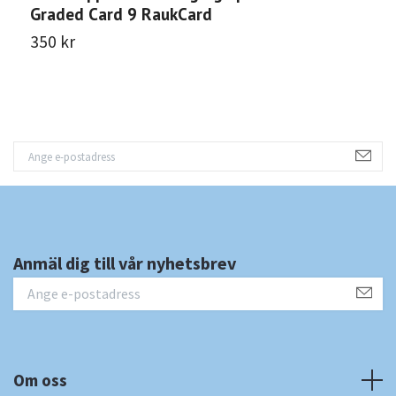
Graded Card 9 RaukCard
C
350 kr
3
Anmäl dig till vår nyhetsbrev
Om oss