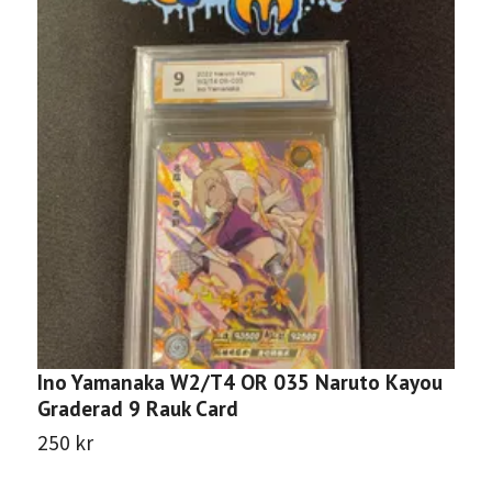
Ino Yamanaka W2/T4 OR 035 Naruto Kayou
S
Graderad 9 Rauk Card
G
250 kr
3