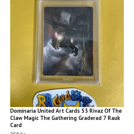
Dominaria United Art Cards 53 Rivaz Of The
Z
Claw Magic The Gathering Graderad 7 Rauk
G
Card
3