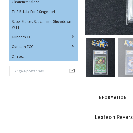
Clearence Sale %
Ta 3 Betala För 2 Singelkort
Super Starter: Space-Time Showdown
YS14
Gundam CG
Gundam TCG
Om oss
INFORMATION
Leafeon Rever