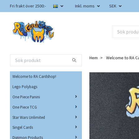
Fri frakt över 2500:-
Inkl. moms
SEK
Hem
Welcome to RA C
Welcome to RA Cardshop!
Lego Polybags
One Piece Panini
One Piece TCG
Star Wars Unlimited
Singel Cards
Digimon Products