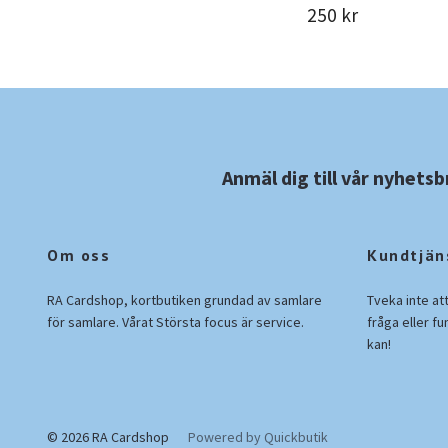
250 kr
Anmäl dig till vår nyhetsb
Om oss
Kundtjän
RA Cardshop, kortbutiken grundad av samlare
Tveka inte at
för samlare. Vårat Största focus är service.
fråga eller fu
kan!
© 2026 RA Cardshop
Powered by Quickbutik