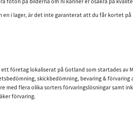
ra foton på bilderna om ni känner er osäkra på kvalite
n en i lager, är det inte garanterat att du får kortet på 
 ett företag lokaliserat på Gotland som startades av 
etsbedömning, skickbedömning, bevaring & förvaring a
are med flera olika sorters förvaringslösningar samt in
äker förvaring.