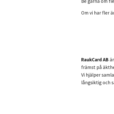
Be gärna om fle
Om vi har fler ä
RaukCard AB
är
främst på äkth
Vi hjälper saml
långsiktig och s