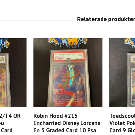
2/T4 OR
Robin Hood #215
Toedscool
ou
Enchanted Disney Lorcana
Violet P
 Card
En 5 Graded Card 10 Psa
Card 9 Gl