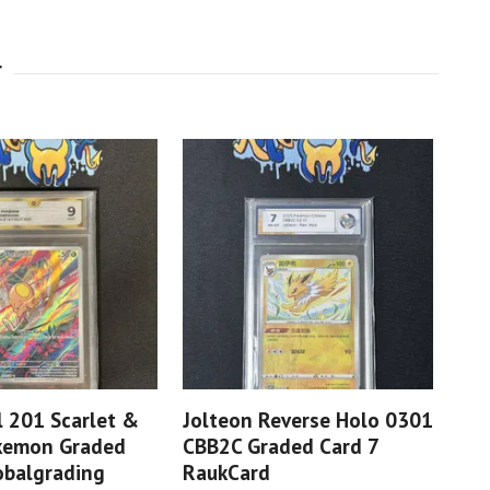
 201 Scarlet &
Jolteon Reverse Holo 0301
Bla
okemon Graded
CBB2C Graded Card 7
15
obalgrading
RaukCard
10