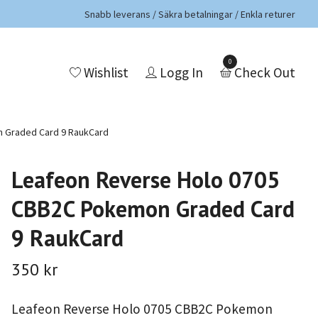
Snabb leverans / Säkra betalningar / Enkla returer
0
Wishlist
Logg In
Check Out
 Graded Card 9 RaukCard
Leafeon Reverse Holo 0705
CBB2C Pokemon Graded Card
9 RaukCard
350 kr
Leafeon Reverse Holo 0705 CBB2C Pokemon