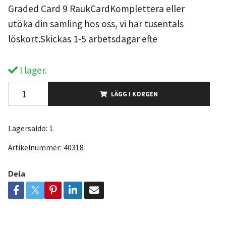
Graded Card 9 RaukCardKomplettera eller
utöka din samling hos oss, vi har tusentals
löskort.Skickas 1-5 arbetsdagar efte
I lager.
LÄGG I KORGEN
Lagersaldo:
1
Artikelnummer:
40318
Dela