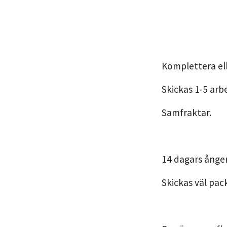
Komplettera ell
Skickas 1-5 arb
Samfraktar.
14 dagars ånger
Skickas väl pac