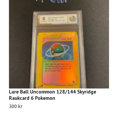
Lure Ball Uncommon 128/144 Skyridge
M
Raukcard 6 Pokemon
C
300 kr
2