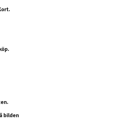
Kort.
köp.
ten.
på bilden