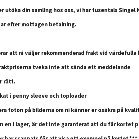
r utöka din samling hos oss, vi har tusentals Singel 
gar efter mottagen betalning.
ar att ni väljer rekommenderad frakt vid värdefulla 
fraktpriserna tveka inte att sända ett meddelande
 rätt.
ckat i penny sleeve och toploader
ra foton på bilderna om ni känner er osäkra på kvali
n en i lager, är det inte garanterat att du får kortet 
r har scannats för att visa ett exempel på kortet.***