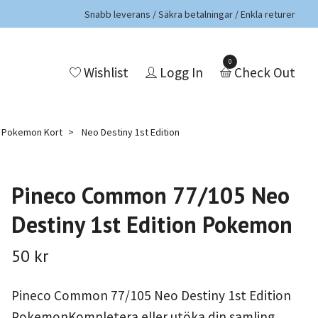
Snabb leverans / Säkra betalningar / Enkla returer
0
Wishlist
Logg In
Check Out
a Pokemon Kort
Neo Destiny 1st Edition
Pineco Common 77/105 Neo
Destiny 1st Edition Pokemon
50 kr
Pineco Common 77/105 Neo Destiny 1st Edition
PokemonKompletera eller utöka din samling