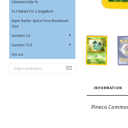
Clearence Sale %
Ta 3 Betala För 2 Singelkort
Super Starter: Space-Time Showdown
YS14
Gundam CG
Gundam TCG
Om oss
INFORMATION
Pineco Common 