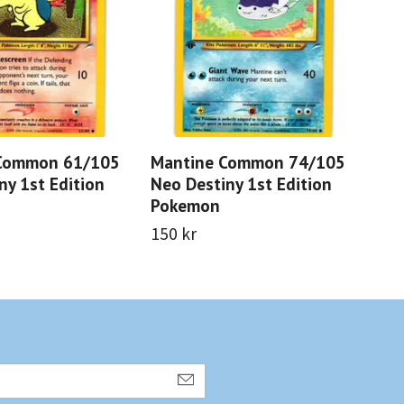
 Common 61/105
Mantine Common 74/105
Da
ny 1st Edition
Neo Destiny 1st Edition
39/
Pokemon
Edi
150 kr
650