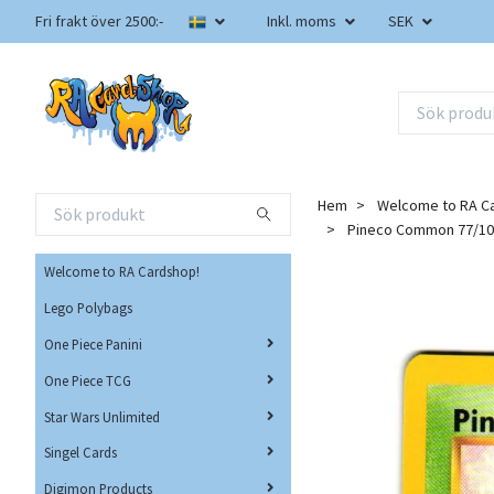
Fri frakt över 2500:-
Inkl. moms
SEK
Hem
Welcome to RA C
Pineco Common 77/105
Welcome to RA Cardshop!
Lego Polybags
One Piece Panini
One Piece TCG
Star Wars Unlimited
Singel Cards
Digimon Products