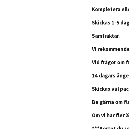
Kompletera elle
Skickas 1-5 da
Samfraktar.
Vi rekommender
Vid frågor om 
14 dagars ånger
Skickas väl pa
Be gärna om fle
Om vi har fler ä
***Kortet du se