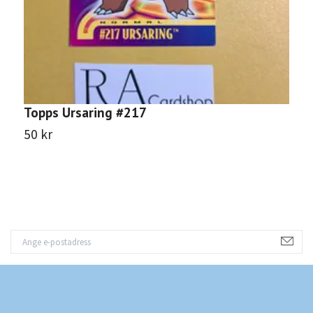
Topps Ursaring #217
S
P
50 kr
8