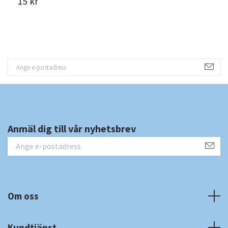
15 kr
2
Anmäl dig till vår nyhetsbrev
Om oss
Kundtjänst