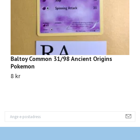
Baltoy Common 31/98 Ancient Origins
R
Pokemon
P
8 kr
2