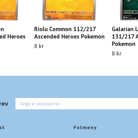
on
Riolu Common 112/217
Galarian
ed Heroes
Ascended Heroes Pokemon
131/217 
Pokemon
8 kr
8 kr
rev
st
Fotmeny