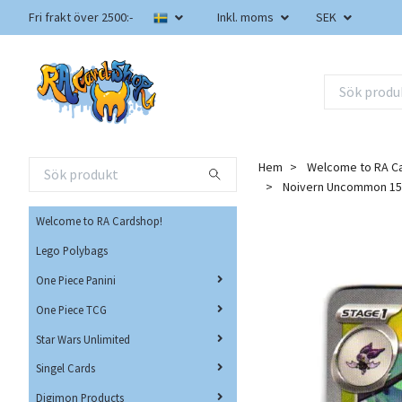
Fri frakt över 2500:-
Inkl. moms
SEK
Hem
Welcome to RA C
Noivern Uncommon 15
Welcome to RA Cardshop!
Lego Polybags
One Piece Panini
One Piece TCG
Star Wars Unlimited
Singel Cards
Digimon Products