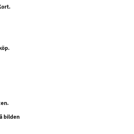
Kort.
köp.
ten.
på bilden