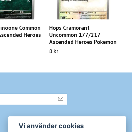
 Linoone Common
Hops Cramorant
Co
Ascended Heroes
Uncommon 177/217
18
Ascended Heroes Pokemon
Po
8 kr
8 k
Sociala medier
Vi använder cookies