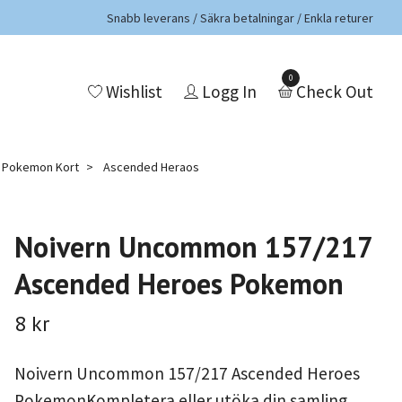
Snabb leverans / Säkra betalningar / Enkla returer
0
Wishlist
Logg In
Check Out
a Pokemon Kort
Ascended Heraos
Noivern Uncommon 157/217
Ascended Heroes Pokemon
8 kr
Noivern Uncommon 157/217 Ascended Heroes
PokemonKompletera eller utöka din samling