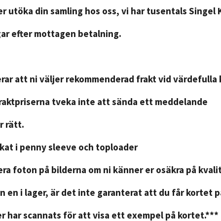
r utöka din samling hos oss, vi har tusentals Singel 
gar efter mottagen betalning.
ar att ni väljer rekommenderad frakt vid värdefulla 
fraktpriserna tveka inte att sända ett meddelande
 rätt.
ckat i penny sleeve och toploader
ra foton på bilderna om ni känner er osäkra på kvali
n en i lager, är det inte garanterat att du får kortet 
r har scannats för att visa ett exempel på kortet.***