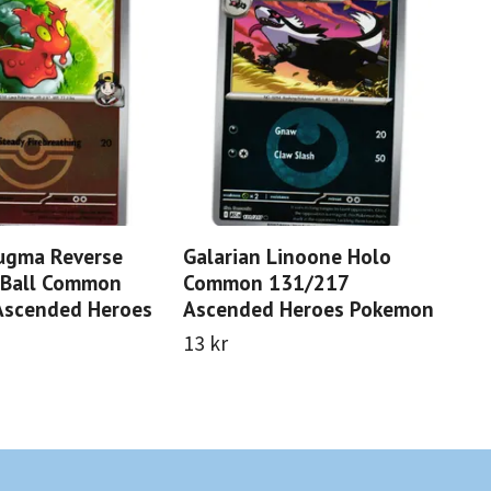
ugma Reverse
Galarian Linoone Holo
Sal
eBall Common
Common 131/217
Re
Ascended Heroes
Ascended Heroes Pokemon
03
Po
13 kr
25 