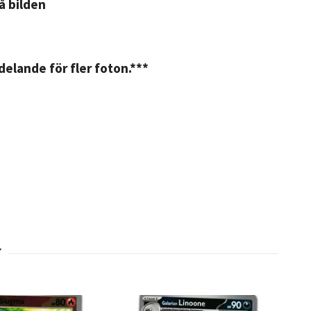
på bilden
elande för fler foton.***