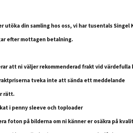
r utöka din samling hos oss, vi har tusentals Singel 
gar efter mottagen betalning.
ar att ni väljer rekommenderad frakt vid värdefulla 
fraktpriserna tveka inte att sända ett meddelande
 rätt.
ckat i penny sleeve och toploader
ra foton på bilderna om ni känner er osäkra på kvali