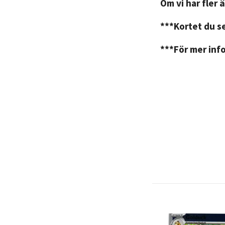
Om vi har fler ä
***Kortet du se
***För mer info