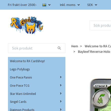
Fri frakt över 2500:-
Inkl. moms
SEK
Hem
Welcome to RA C
Bayleef Reverse Hol
Welcome to RA Cardshop!
Lego Polybags
One Piece Panini
One Piece TCG
Star Wars Unlimited
Singel Cards
Digimon Products