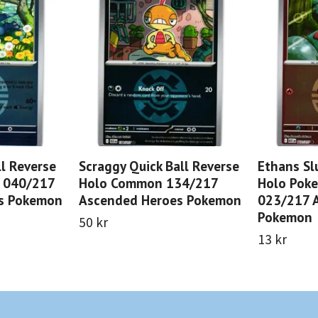
l Reverse
Scraggy Quick Ball Reverse
Ethans Sl
 040/217
Holo Common 134/217
Holo Pok
s Pokemon
Ascended Heroes Pokemon
023/217 
Pokemon
50 kr
13 kr