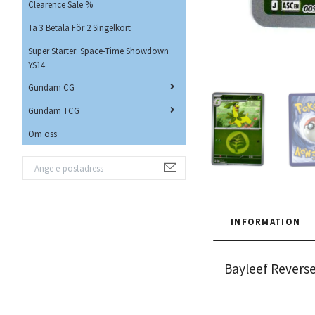
Clearence Sale %
Ta 3 Betala För 2 Singelkort
Super Starter: Space-Time Showdown
YS14
Gundam CG
Gundam TCG
Om oss
INFORMATION
Bayleef Rever