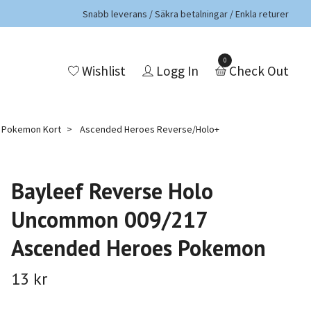
Snabb leverans / Säkra betalningar / Enkla returer
0
Wishlist
Logg In
Check Out
a Pokemon Kort
Ascended Heroes Reverse/Holo+
Bayleef Reverse Holo
Uncommon 009/217
Ascended Heroes Pokemon
13 kr