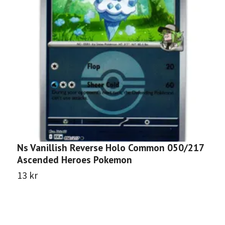
Ns Vanillish Reverse Holo Common 050/217
N
Ascended Heroes Pokemon
0
13 kr
5