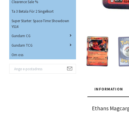
Clearence Sale %
Ta 3 Betala För 2 Singelkort
Super Starter: Space-Time Showdown
YS14
Gundam CG
Gundam TCG
Om oss
INFORMATION
Ethans Magcar