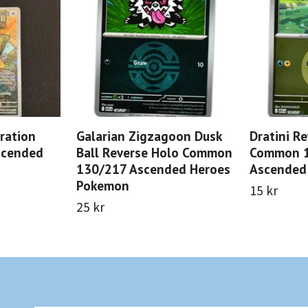
ration
Galarian Zigzagoon Dusk
Dratini R
scended
Ball Reverse Holo Common
Common 
130/217 Ascended Heroes
Ascended
Pokemon
15 kr
25 kr