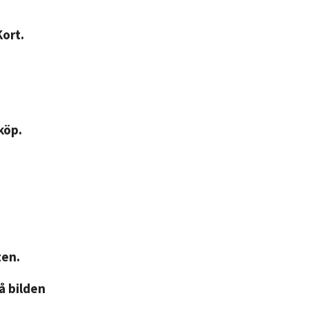
Kort.
köp.
ten.
på bilden