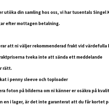
r utöka din samling hos oss, vi har tusentals Singel 
gar efter mottagen betalning.
ar att ni väljer rekommenderad frakt vid värdefulla 
fraktpriserna tveka inte att sända ett meddelande
 rätt.
ckat i penny sleeve och toploader
ra foton på bilderna om ni känner er osäkra på kvali
n en i lager, är det inte garanterat att du får kortet 