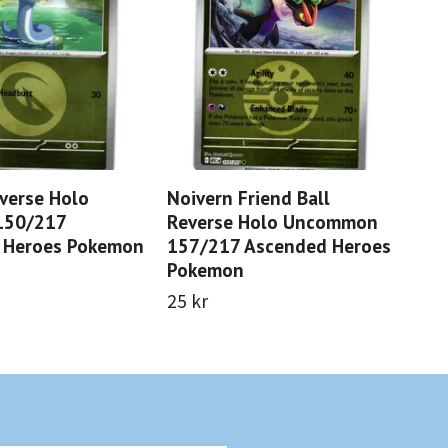
everse Holo
Noivern Friend Ball
Ban
150/217
Reverse Holo Uncommon
Un
 Heroes Pokemon
157/217 Ascended Heroes
As
Pokemon
13 
25 kr