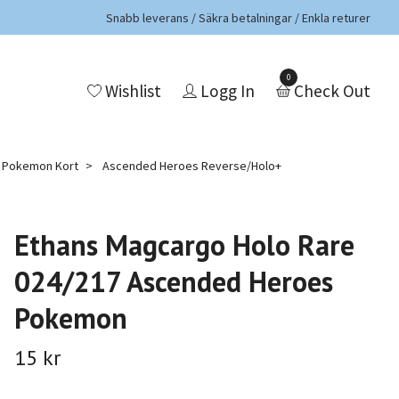
Snabb leverans / Säkra betalningar / Enkla returer
0
Wishlist
Logg In
Check Out
a Pokemon Kort
Ascended Heroes Reverse/Holo+
Ethans Magcargo Holo Rare
024/217 Ascended Heroes
Pokemon
15 kr