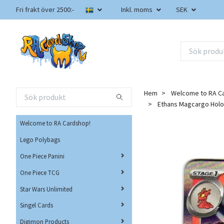
Fri frakt över 2500:-
Inkl. moms
SEK
Hem
Welcome to RA C
Ethans Magcargo Hol
Welcome to RA Cardshop!
Lego Polybags
One Piece Panini
One Piece TCG
Star Wars Unlimited
Singel Cards
Digimon Products