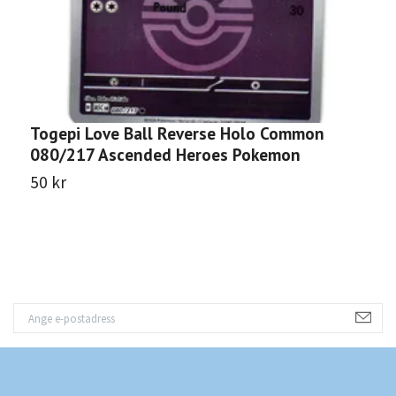
Togepi Love Ball Reverse Holo Common
G
080/217 Ascended Heroes Pokemon
U
P
50 kr
5