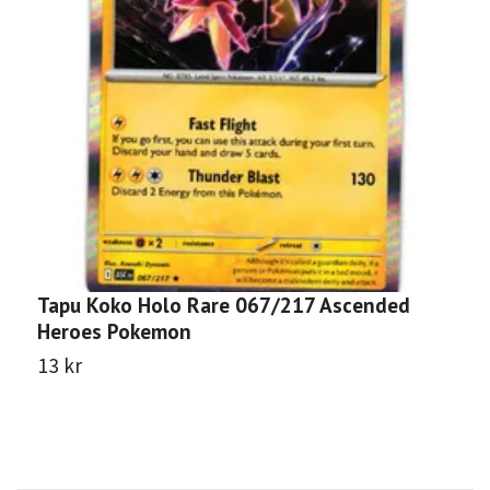
Tapu Koko Holo Rare 067/217 Ascended
C
Heroes Pokemon
A
13 kr
1