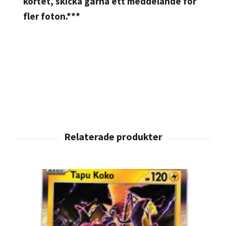
kortet, skicka gärna ett meddelande för
fler foton.***