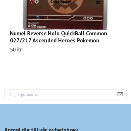
Numel Reverse Holo QuickBall Common
S
027/217 Ascended Heroes Pokemon
A
50 kr
1
Anmäl dig till vår nyhetsbrev