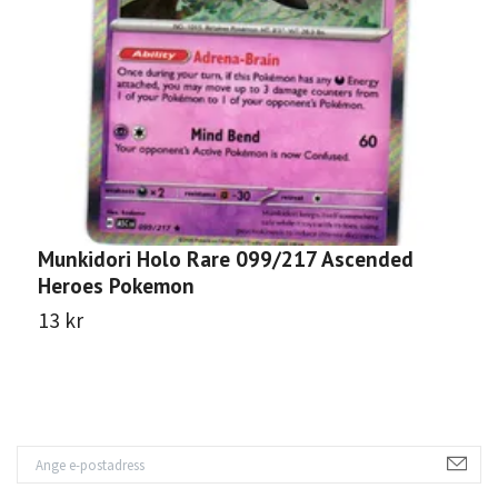
Munkidori Holo Rare 099/217 Ascended
K
Heroes Pokemon
1
13 kr
5