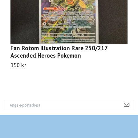
Fan Rotom Illustration Rare 250/217
T
Ascended Heroes Pokemon
H
150 kr
1