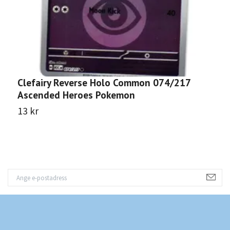
Clefairy Reverse Holo Common 074/217
H
Ascended Heroes Pokemon
A
13 kr
1