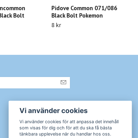
 Uncommon
Pidove Common 071/086
So
lack Bolt
Black Bolt Pokemon
Bla
8 kr
8 k
Sociala medier
Vi använder cookies
Instagram
Vi använder cookies för att anpassa det innehåll
som visas för dig och för att du ska få bästa
tänkbara upplevelse när du handlar hos oss.