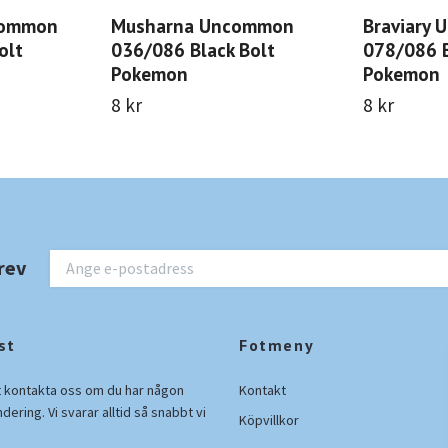
common
Musharna Uncommon
Braviary
olt
036/086 Black Bolt
078/086 B
Pokemon
Pokemon
8 kr
8 kr
rev
st
Fotmeny
t kontakta oss om du har någon
Kontakt
ndering. Vi svarar alltid så snabbt vi
Köpvillkor