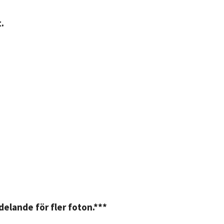
.
elande för fler foton.***