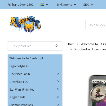
Fri frakt över 2500:-
Inkl. moms
SEK
Hem
Welcome to RA C
Krookodile Uncommon 
Welcome to RA Cardshop!
Lego Polybags
One Piece Panini
One Piece TCG
Star Wars Unlimited
Singel Cards
Digimon Products