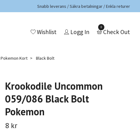
Snabb leverans / Säkra betalningar / Enkla returer
0
Wishlist
Logg In
Check Out
a Pokemon Kort
Black Bolt
Krookodile Uncommon
059/086 Black Bolt
Pokemon
8 kr