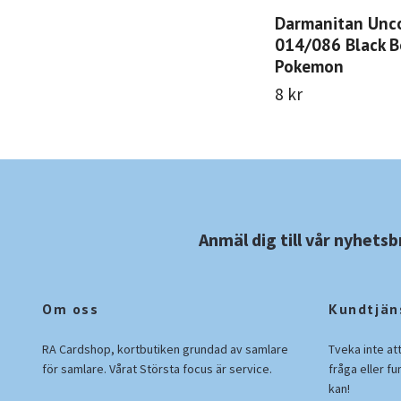
Darmanitan Un
014/086 Black B
Pokemon
8 kr
Anmäl dig till vår nyhetsb
Om oss
Kundtjän
RA Cardshop, kortbutiken grundad av samlare
Tveka inte at
för samlare. Vårat Största focus är service.
fråga eller fu
kan!