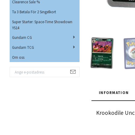
Clearence Sale %
Ta 3 Betala För 2 Singelkort
Super Starter: Space-Time Showdown
YS14
Gundam CG
Gundam TCG
Om oss
INFORMATION
Krookodile Un