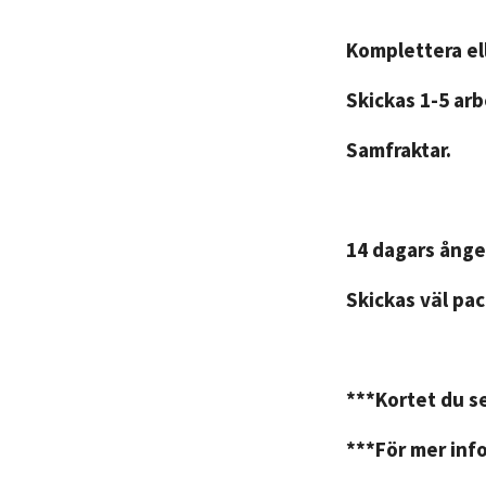
Komplettera ell
Skickas 1-5 ar
Samfraktar.
14 dagars ånge
Skickas väl pac
***Kortet du se
***För mer info