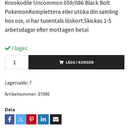
Krookodile Uncommon 059/086 Black Bolt
PokemonKomplettera eller utöka din samling
hos oss, vi har tusentals löskort.Skickas 1-5
arbetsdagar efter mottagen betal
I lager.
LÄGG I KORGEN
Lagersaldo:
7
Artikelnummer:
37086
Dela