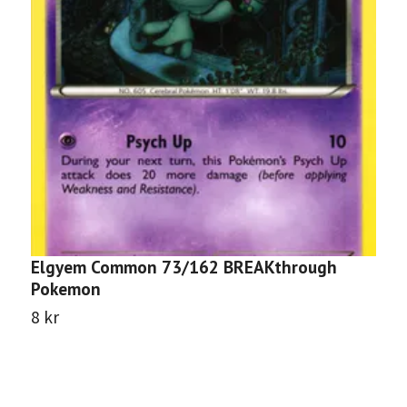
Elgyem Common 73/162 BREAKthrough
S
Pokemon
P
8 kr
1