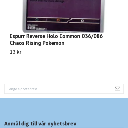
Espurr Reverse Holo Common 036/086
D
Chaos Rising Pokemon
C
13 kr
1
Anmäl dig till vår nyhetsbrev