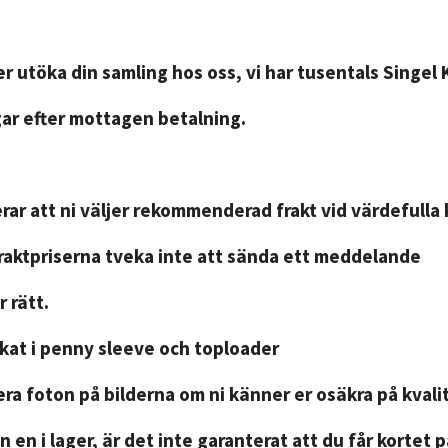
r utöka din samling hos oss, vi har tusentals Singel 
gar efter mottagen betalning.
ar att ni väljer rekommenderad frakt vid värdefulla 
fraktpriserna tveka inte att sända ett meddelande
 rätt.
ckat i penny sleeve och toploader
ra foton på bilderna om ni känner er osäkra på kvali
n en i lager, är det inte garanterat att du får kortet 