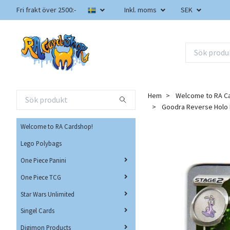
Fri frakt över 2500:-
Inkl. moms
SEK
Hem
Welcome to RA C
Goodra Reverse Holo 
Welcome to RA Cardshop!
Lego Polybags
One Piece Panini
One Piece TCG
Star Wars Unlimited
Singel Cards
Digimon Products