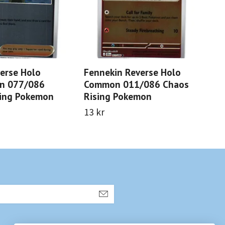
erse Holo
Fennekin Reverse Holo
Meg
n 077/086
Common 011/086 Chaos
015
sing Pokemon
Rising Pokemon
Po
13 kr
25 