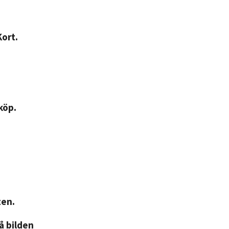
Kort.
köp.
ten.
på bilden