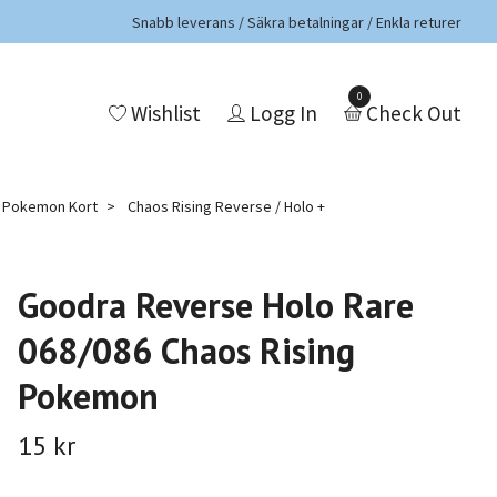
Snabb leverans / Säkra betalningar / Enkla returer
0
Wishlist
Logg In
Check Out
a Pokemon Kort
Chaos Rising Reverse / Holo +
Goodra Reverse Holo Rare
068/086 Chaos Rising
Pokemon
15 kr