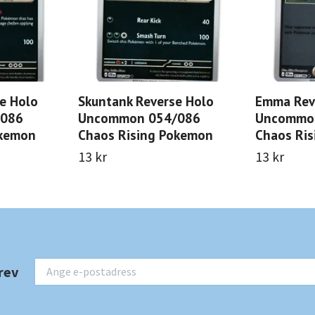
e Holo
Skuntank Reverse Holo
Emma Rev
/086
Uncommon 054/086
Uncommo
okemon
Chaos Rising Pokemon
Chaos Ri
13 kr
13 kr
rev