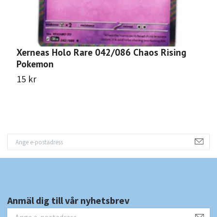
Xerneas Holo Rare 042/086 Chaos Rising
A
Pokemon
P
15 kr
1
Anmäl dig till vår nyhetsbrev