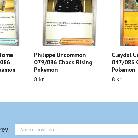
 Tome
Philippe Uncommon
Claydol 
/086
079/086 Chaos Rising
047/086 
okemon
Pokemon
Pokemon
8 kr
8 kr
rev