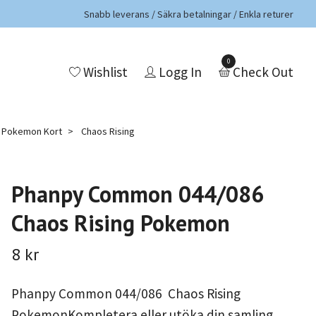
Snabb leverans / Säkra betalningar / Enkla returer
0
Wishlist
Logg In
Check Out
a Pokemon Kort
Chaos Rising
Phanpy Common 044/086
Chaos Rising Pokemon
8 kr
Phanpy Common 044/086 Chaos Rising
PokemonKompletera eller utöka din samling