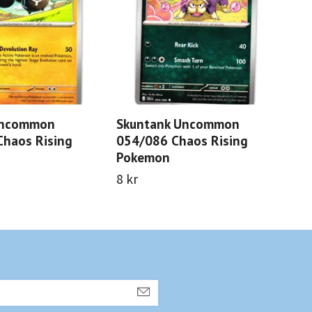
Uncommon
Skuntank Uncommon
De
Chaos Rising
054/086 Chaos Rising
032
Pokemon
Po
8 kr
8 k