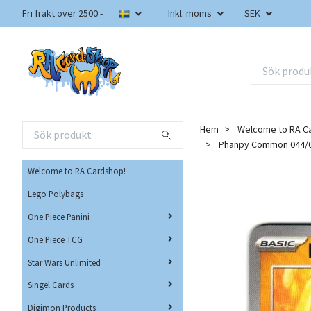
Fri frakt över 2500:-
Inkl. moms
SEK
Hem
Welcome to RA C
Phanpy Common 044/0
Welcome to RA Cardshop!
Lego Polybags
One Piece Panini
One Piece TCG
Star Wars Unlimited
Singel Cards
Digimon Products