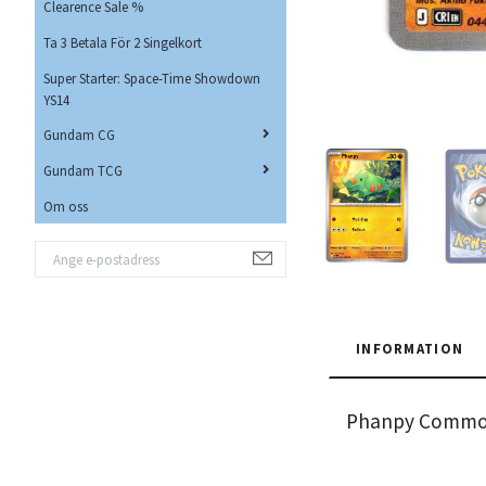
Clearence Sale %
Ta 3 Betala För 2 Singelkort
Super Starter: Space-Time Showdown
YS14
Gundam CG
Gundam TCG
Om oss
INFORMATION
Phanpy Common