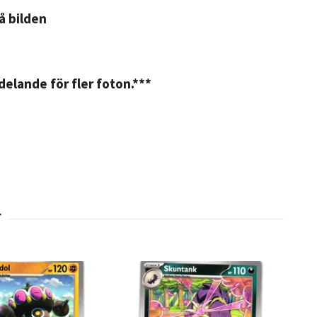
på bilden
elande för fler foton.***