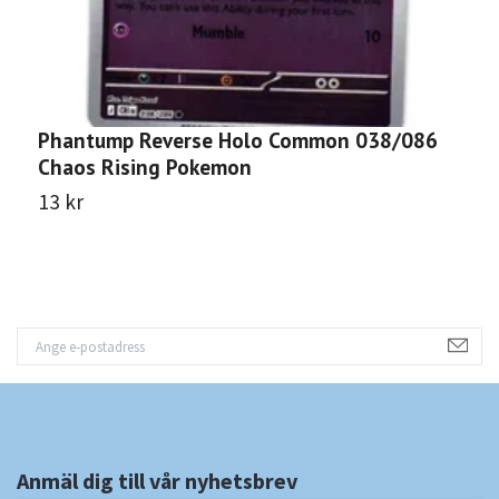
Phantump Reverse Holo Common 038/086
A
Chaos Rising Pokemon
0
13 kr
1
Anmäl dig till vår nyhetsbrev