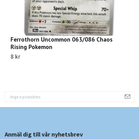
Ferrothorn Uncommon 063/086 Chaos
F
Rising Pokemon
P
8 kr
8
Anmäl dig till vår nyhetsbrev