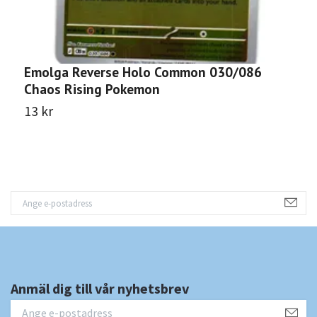
Emolga Reverse Holo Common 030/086
A
Chaos Rising Pokemon
C
13 kr
1
Anmäl dig till vår nyhetsbrev