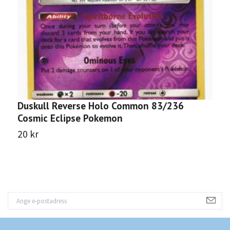
Duskull Reverse Holo Common 83/236
D
Cosmic Eclipse Pokemon
E
20 kr
2