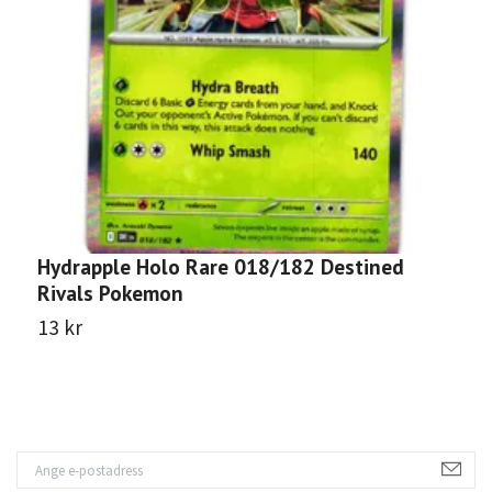
Hydrapple Holo Rare 018/182 Destined
R
Rivals Pokemon
D
13 kr
1